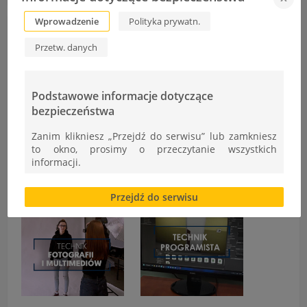
Wprowadzenie
Polityka prywatn.
Filmy o ZST
Przetw. danych
Podstawowe informacje dotyczące
bezpieczeństwa
Zanim klikniesz „Przejdź do serwisu” lub zamkniesz
to okno, prosimy o przeczytanie wszystkich
informacji.
Brak zgody bądź ograniczenie funkcjonalności plików
Przejdź do serwisu
cookies lub local storage, może utrudnić lub
uniemożliwić korzystanie z Serwisu.
Informacje dotyczące polityki prywatności oraz
przetwarzania danych osobowych dostępne są cały
czas w sekcji
"Nasza szkoła" > "Bezpieczeństwo"