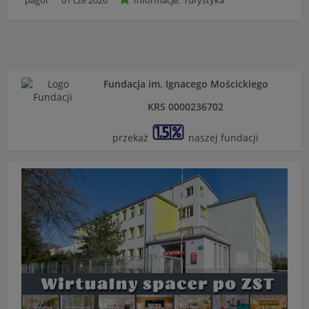
pagol
01 cze 2026
Informacje
Turystyka
Fundacja im. Ignacego Mościckiego
KRS 0000236702
przekaż
naszej fundacji