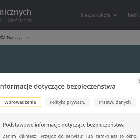
hnicznych
Nasza szkoła
Rekr
ie – Mościcach
Nauczyciele
Informacje dotyczące bezpieczeństwa
Wprowadzenie
Polityka prywatn.
Przetw. danych
izacja 21.04.2026 r.)
Podstawowe informacje dotyczące bezpieczeństwa
nacyjnych:
Zanim klikniesz „Przejdź do serwisu” lub zamkniesz to okno,