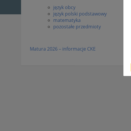
język obcy
język polski podstawowy
matematyka
pozostałe przedmioty
Matura 2026 – informacje CKE