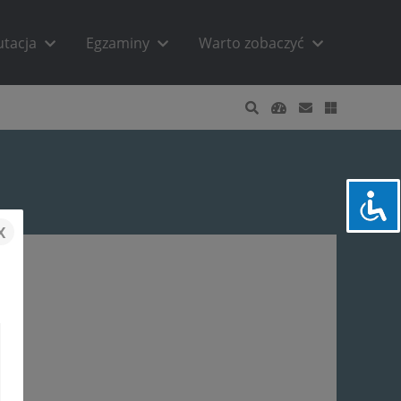
utacja
Egzaminy
Warto zobaczyć
x