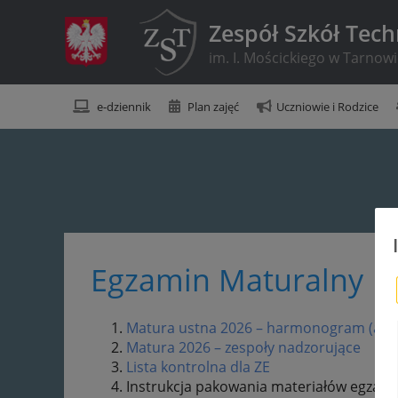
Zespół Szkół Tec
im. I. Mościckiego w Tarnow
e-dziennik
Plan zajęć
Uczniowie i Rodzice
Egzamin Maturalny
Matura ustna 2026 – harmonogram (aktual
Matura 2026 – zespoły nadzorujące
Lista kontrolna dla ZE
Instrukcja pakowania materiałów egzami