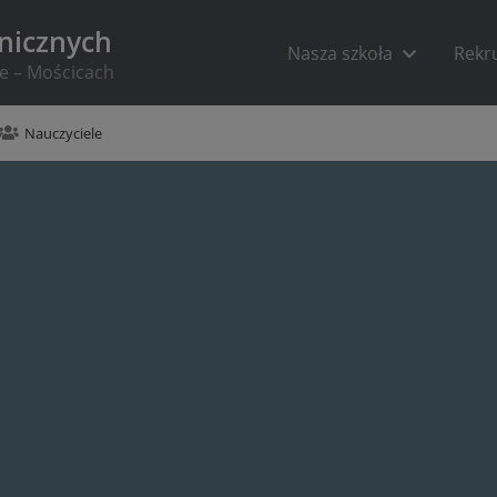
hnicznych
Nasza szkoła
Rekr
ie – Mościcach
Nauczyciele