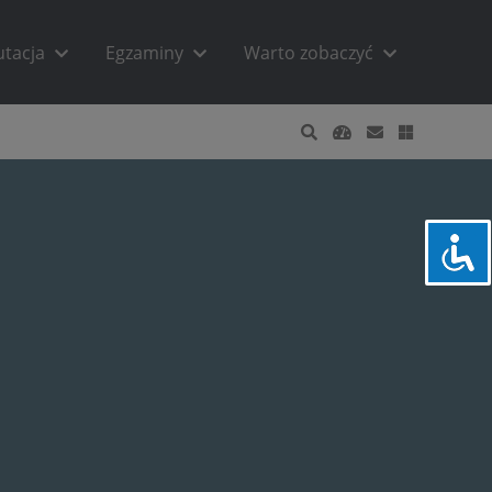
utacja
Egzaminy
Warto zobaczyć