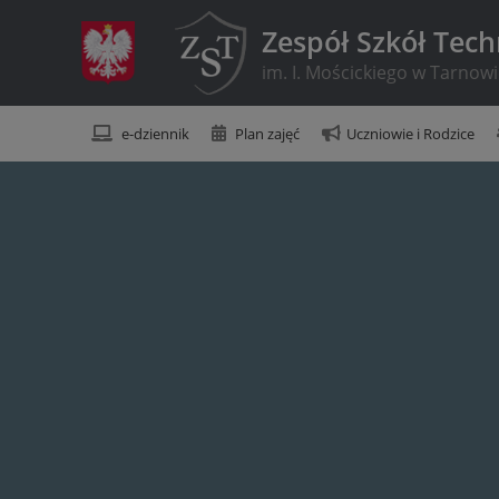
Zespół Szkół Tec
im. I. Mościckiego w Tarnow
e-dziennik
Plan zajęć
Uczniowie i Rodzice