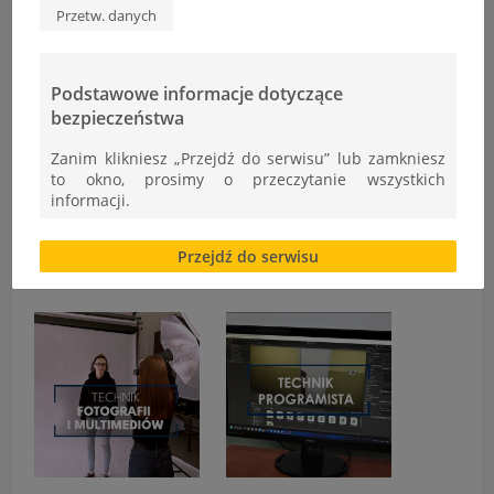
Przetw. danych
Filmy o ZST
Podstawowe informacje dotyczące
bezpieczeństwa
Zanim klikniesz „Przejdź do serwisu” lub zamkniesz
to okno, prosimy o przeczytanie wszystkich
informacji.
Brak zgody bądź ograniczenie funkcjonalności plików
Przejdź do serwisu
cookies lub local storage, może utrudnić lub
uniemożliwić korzystanie z Serwisu.
Informacje dotyczące polityki prywatności oraz
przetwarzania danych osobowych dostępne są cały
czas w sekcji
"Nasza szkoła" > "Bezpieczeństwo"