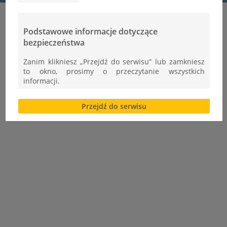
Podstawowe informacje dotyczące
bezpieczeństwa
Zanim klikniesz „Przejdź do serwisu” lub zamkniesz
to okno, prosimy o przeczytanie wszystkich
informacji.
Brak zgody bądź ograniczenie funkcjonalności plików
Przejdź do serwisu
cookies lub local storage, może utrudnić lub
uniemożliwić korzystanie z Serwisu.
Informacje dotyczące polityki prywatności oraz
przetwarzania danych osobowych dostępne są cały
czas w sekcji
"Nasza szkoła" > "Bezpieczeństwo"