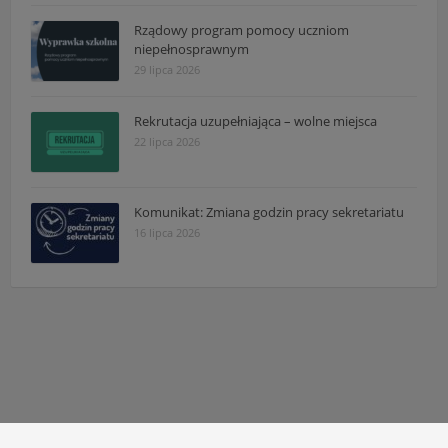
Rządowy program pomocy uczniom
niepełnosprawnym
29 lipca 2026
Rekrutacja uzupełniająca – wolne miejsca
22 lipca 2026
Komunikat: Zmiana godzin pracy sekretariatu
16 lipca 2026