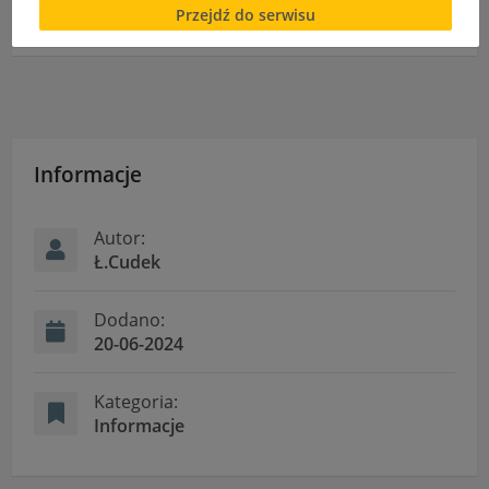
Przejdź do serwisu
cookies lub local storage, może utrudnić lub
Wykaz podręczników 2024/25
uniemożliwić korzystanie z Serwisu.
Informacje dotyczące polityki prywatności oraz
przetwarzania danych osobowych dostępne są cały
czas w sekcji
"Nasza szkoła" > "Bezpieczeństwo"
Informacje
Autor:
Ł.Cudek
Dodano:
20-06-2024
Kategoria:
Informacje