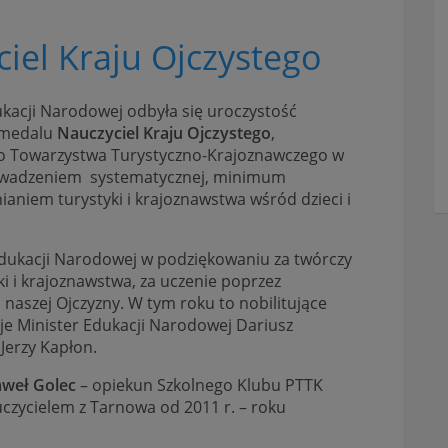
iel Kraju Ojczystego
ukacji Narodowej odbyła się uroczystość
i medalu
Nauczyciel Kraju Ojczystego
,
o Towarzystwa Turystyczno-Krajoznawczego w
rowadzeniem systematycznej, minimum
ianiem turystyki i krajoznawstwa wśród dzieci i
 Edukacji Narodowej w podziękowaniu za twórczy
yki i krajoznawstwa, za uczenie poprzez
naszej Ojczyzny. W tym roku to nobilitujące
je Minister Edukacji Narodowej Dariusz
Jerzy Kapłon.
aweł Golec
– opiekun Szkolnego Klubu PTTK
uczycielem z Tarnowa od 2011 r. – roku