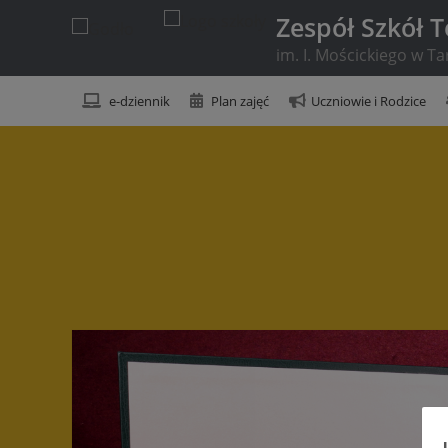
Zespół Szkół 
im. I. Mościckiego w T
e-dziennik
Plan zajęć
Uczniowie i Rodzice