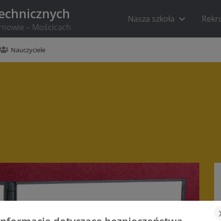
Technicznych
Nasza szkoła
Rekr
arnowie – Mościcach
Nauczyciele