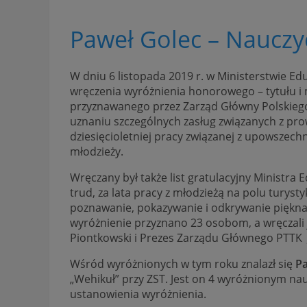
Paweł Golec – Nauczyc
W dniu 6 listopada 2019 r. w Ministerstwie Ed
wręczenia wyróżnienia honorowego – tytułu 
przyznawanego przez Zarząd Główny Polskieg
uznaniu szczególnych zasług związanych z p
dziesięcioletniej pracy związanej z upowszechn
młodzieży.
Wręczany był także list gratulacyjny Ministra
trud, za lata pracy z młodzieżą na polu turyst
poznawanie, pokazywanie i odkrywanie piękna 
wyróżnienie przyznano 23 osobom, a wręczali 
Piontkowski i Prezes Zarządu Głównego PTTK 
Wśród wyróżnionych w tym roku znalazł się
P
„Wehikuł” przy ZST. Jest on 4 wyróżnionym na
ustanowienia wyróżnienia.