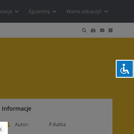
utacja
Egzaminy
Warto zobaczyć
Informacje
Autor:
P.Kalita
x