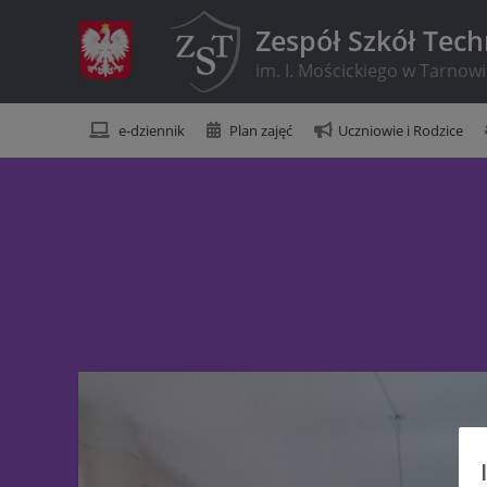
Zespół Szkół Tec
im. I. Mościckiego w Tarnow
e-dziennik
Plan zajęć
Uczniowie i Rodzice