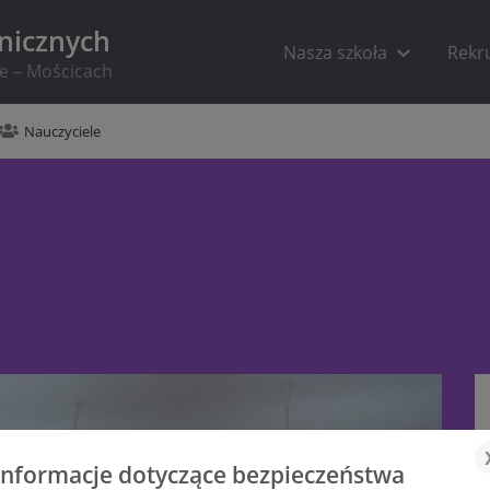
hnicznych
Nasza szkoła
Rekr
ie – Mościcach
Nauczyciele
Informacje dotyczące bezpieczeństwa