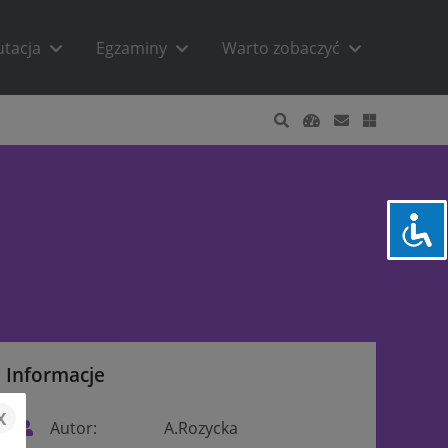
utacja
Egzaminy
Warto zobaczyć
Informacje
x
Autor:
A.Rozycka