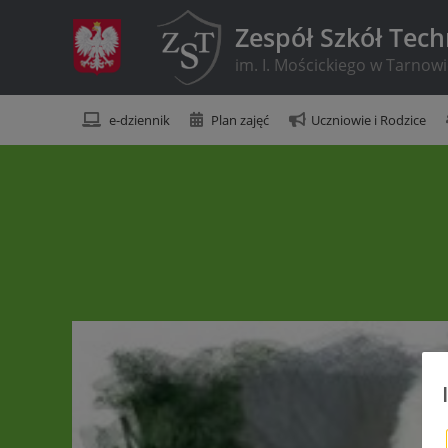
Zespół Szkół Tec
im. I. Mościckiego w Tarnow
e-dziennik
Plan zajęć
Uczniowie i Rodzice