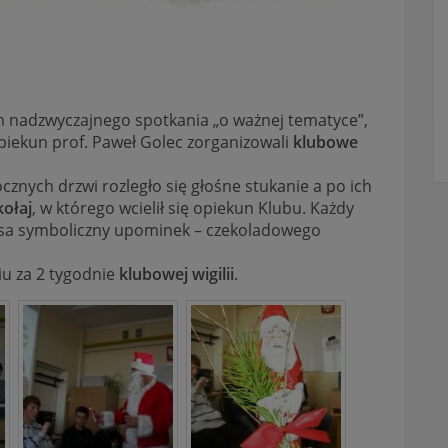
em nadzwyczajnego spotkania „o ważnej tematyce”,
piekun prof. Paweł Golec zorganizowali
klubowe
bocznych drzwi rozległo się głośne stukanie a po ich
kołaj
, w którego wcielił się opiekun Klubu. Każdy
esa symboliczny upominek – czekoladowego
iu za 2 tygodnie
klubowej wigilii
.