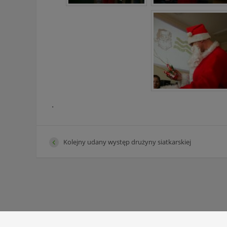
.
Kolejny udany występ drużyny siatkarskiej