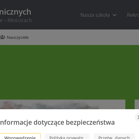
hnicznych
Nasza szkoła
Rekr
ie – Mościcach
Nauczyciele
Informacje dotyczące bezpieczeństwa
Wprowadzenie
Polityka prywatn.
Przetw. danych