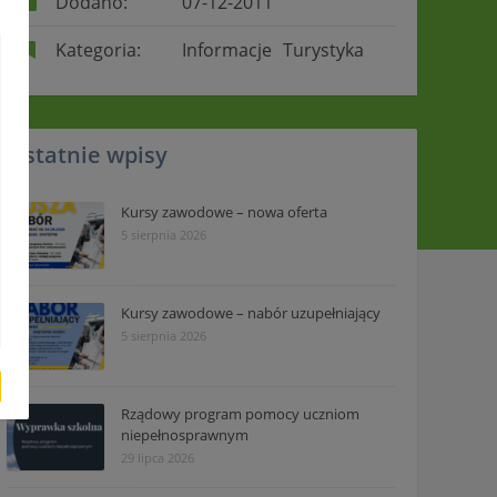
Dodano:
07-12-2011
Kategoria:
Informacje
Turystyka
Ostatnie wpisy
Kursy zawodowe – nowa oferta
5 sierpnia 2026
Kursy zawodowe – nabór uzupełniający
5 sierpnia 2026
Rządowy program pomocy uczniom
niepełnosprawnym
29 lipca 2026