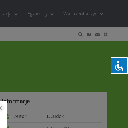
utacja
Egzaminy
Warto zobaczyć
Informacje
x
Autor:
Ł.Cudek