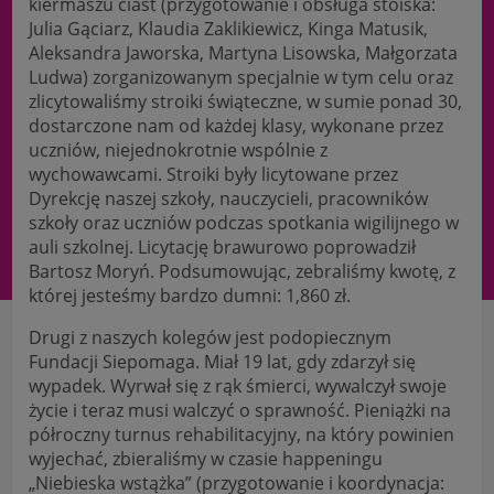
kiermaszu ciast (przygotowanie i obsługa stoiska:
Julia Gąciarz, Klaudia Zaklikiewicz, Kinga Matusik,
Aleksandra Jaworska, Martyna Lisowska, Małgorzata
Ludwa) zorganizowanym specjalnie w tym celu oraz
zlicytowaliśmy stroiki świąteczne, w sumie ponad 30,
dostarczone nam od każdej klasy, wykonane przez
uczniów, niejednokrotnie wspólnie z
wychowawcami. Stroiki były licytowane przez
Dyrekcję naszej szkoły, nauczycieli, pracowników
szkoły oraz uczniów podczas spotkania wigilijnego w
auli szkolnej. Licytację brawurowo poprowadził
Bartosz Moryń. Podsumowując, zebraliśmy kwotę, z
której jesteśmy bardzo dumni: 1,860 zł.
Drugi z naszych kolegów jest podopiecznym
Fundacji Siepomaga. Miał 19 lat, gdy zdarzył się
wypadek. Wyrwał się z rąk śmierci, wywalczył swoje
życie i teraz musi walczyć o sprawność. Pieniążki na
półroczny turnus rehabilitacyjny, na który powinien
wyjechać, zbieraliśmy w czasie happeningu
„Niebieska wstążka” (przygotowanie i koordynacja: