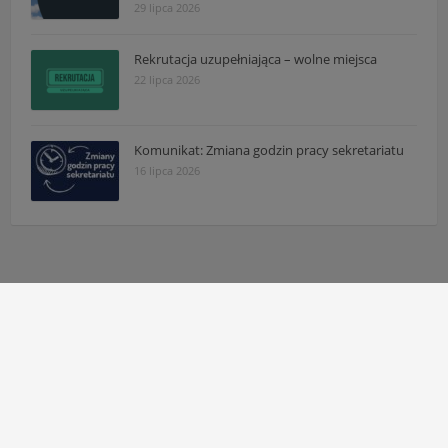
29 lipca 2026
Rekrutacja uzupełniająca – wolne miejsca
22 lipca 2026
Komunikat: Zmiana godzin pracy sekretariatu
16 lipca 2026