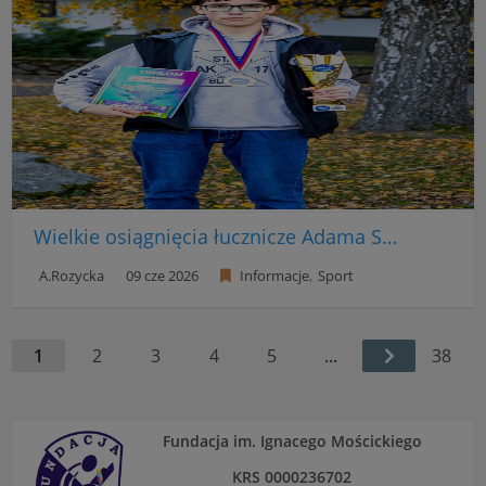
Wielkie osiągnięcia łucznicze Adama Siedleckiego
A.Rozycka
09 cze 2026
Informacje
Sport
1
2
3
4
5
...
38
Fundacja im. Ignacego Mościckiego
KRS 0000236702