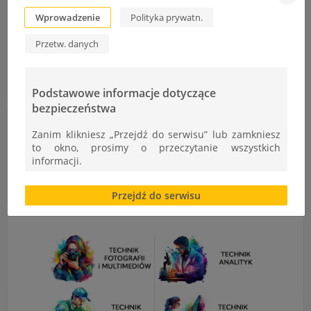
Wprowadzenie
Polityka prywatn.
Przetw. danych
Podstawowe informacje dotyczące
bezpieczeństwa
Zanim klikniesz „Przejdź do serwisu” lub zamkniesz
to okno, prosimy o przeczytanie wszystkich
informacji.
Brak zgody bądź ograniczenie funkcjonalności plików
Przejdź do serwisu
cookies lub local storage, może utrudnić lub
uniemożliwić korzystanie z Serwisu.
Informacje dotyczące polityki prywatności oraz
przetwarzania danych osobowych dostępne są cały
czas w sekcji
"Nasza szkoła" > "Bezpieczeństwo"