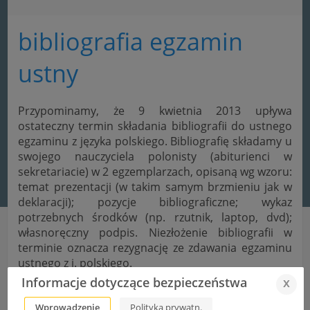
bibliografia egzamin
ustny
Przypominamy, że 9 kwietnia 2013 upływa
ostateczny termin składania bibliografii do ustnego
egzaminu z języka polskiego. Bibliografię składamy u
swojego nauczyciela polonisty (abiturienci w
sekretariacie) w 2 egzemplarzach, opisaną wg wzoru:
temat prezentacji (w takim samym brzmieniu jak w
deklaracji); pozycje bibliograficzne; wykaz
potrzebnych środków (np. rzutnik, laptop, dvd);
własnoręczny podpis. Niezłożenie bibliografii w
terminie oznacza rezygnację ze zdawania egzaminu
ustnego z j. polskiego.
Informacje dotyczące bezpieczeństwa
x
Wprowadzenie
Polityka prywatn.