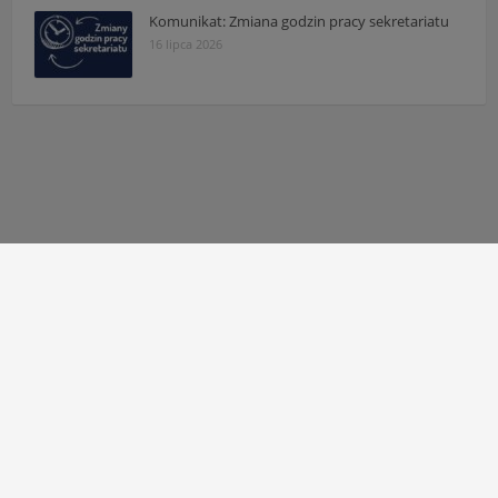
Komunikat: Zmiana godzin pracy sekretariatu
16 lipca 2026
Autor strony:
Patryk Mazgaj
Administratorzy:
Łukasz Cudek
,
Maksymilian Mazur
,
Karol
Kaleta
,
Hubert Kosiaty