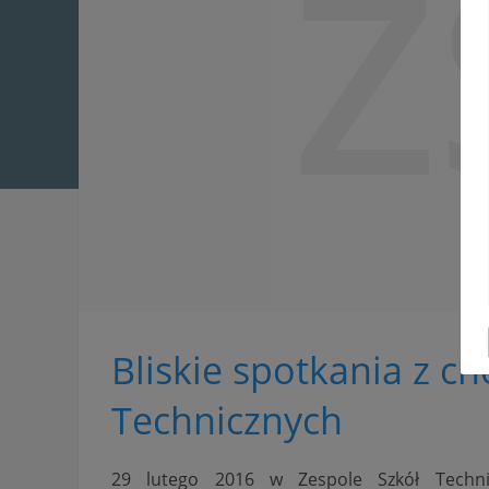
Z
Bliskie spotkania z c
Technicznych
29 lutego 2016 w Zespole Szkół Techni