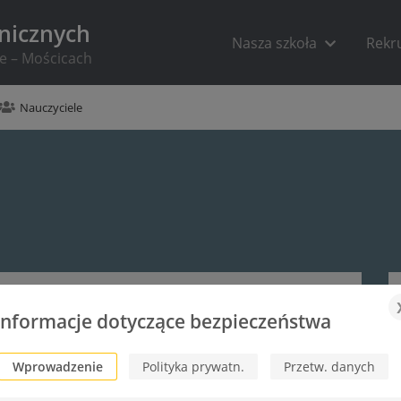
hnicznych
Nasza szkoła
Rekr
ie – Mościcach
Nauczyciele
Informacje dotyczące bezpieczeństwa
Wprowadzenie
Polityka prywatn.
Przetw. danych