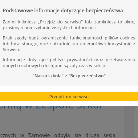
ST
Podstawowe informacje dotyczące bezpieczeństwa
Zanim klikniesz „Przejdź do serwisu” lub zamkniesz to okno,
prosimy o przeczytanie wszystkich informacji.
Brak zgody bądź ograniczenie funkcjonalności plików cookies
lub local storage, może utrudnić lub uniemożliwić korzystanie z
Serwisu.
Informacje dotyczące polityki prywatności oraz przetwarzania
danych osobowych dostępne są cały czas w sekcji
"Nasza szkoła" > "Bezpieczeństwo"
Przejdź do serwisu
hemią w Zespole Szkół
cznych w Tarnowie odbyła się druga sesja