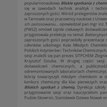
popularnonaukowa
Bliskie spotkania z chem
się w zawodach technik analityk i techni
zaproszonych gości. Wśród prelegentów znaleź
w Tarnowie oraz pracownicy naukowi z Uniwer
ich
zastosowaniu…
opowiedział pan mgr inż.
(PWSZ) omówił tajniki ciekawych doświadcze
przygotowała prelekcję na temat
Bakteryjnyc
zaproszonych gości poprzedziły prezentacje
członków szkolnego Koła Młodych Chemików
Polskich Inżynierów i Techników Chemicznych.
sesji znaleźli się pan prezes SITPCHEM Zbign
Krzysztof Dziuba. W drugiej części sesji
doświadczeń chemicznych, a publicznoś
odremontowanych laboratoriach chemicznych,
którzy towarzyszyli młodym chemikom w i
konkurs chemiczny dla klas pierwszych oraz
Bliskich spotkań z chemią
. Dyrekcja szkoł
przygotowanie sesji oraz nauczycielom pan
Pudzie-Skowron, Stanisławie Dziewa Nowak or