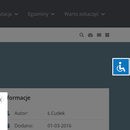
utacja
Egzaminy
Warto zobaczyć
Informacje
x
Autor:
Ł.Cudek
Dodano:
01-03-2016