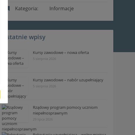
Kategoria:
Informacje
Ostatnie wpisy
Kursy zawodowe – nowa oferta
5 sierpnia 2026
Kursy zawodowe – nabór uzupełniający
5 sierpnia 2026
Rządowy program pomocy uczniom
niepełnosprawnym
29 lipca 2026
Rekrutacja uzupełniająca – wolne miejsca