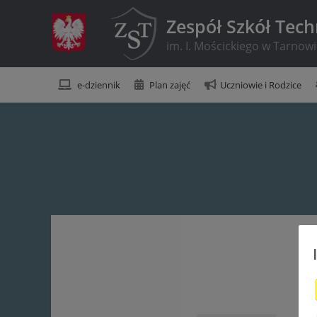
Zespół Szkół Tec
im. I. Mościckiego w Tarnow
e-dziennik
Plan zajęć
Uczniowie i Rodzice