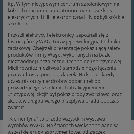
itp. W tym nietypowym centrum szkoleniowym na
kółkach i zarazem laboratorium uczniowie klas
elektrycznych II i III i elektroniczna III N odbyli krótkie
szkolenie.
Przyszli elektrycy i elektronicy zapoznali się z
historią firmy WAGO oraz jej rewolucyjną techniką
zaciskową. Obejrzeli prezentację pokazującą zalety
produktów firmy Wago, wykonanych na bazie
niezawodnej i bezpiecznej technologii sprężynowej.
Mieli również możliwość samodzielnego łączenia
przewodów za pomocą złączek. Na koniec każdy
uczestnik otrzymał drobny podarunek od
prowadzącego szkolenie. Uatrakcyjnieniem
„nietypowej lekcji” był pokaz próby zwarciowej oraz
skutków długotrwałego przepływu prądu podczas
zwarcia.
„Klementyna” to przede wszystkim wystawa
wyrobów WAGO. Na ścianach wyeksponowane są
wszystkie grupy asortymentowe, od złączek