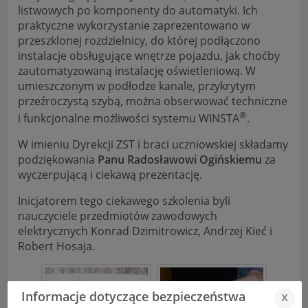
listwowych po komponenty do automatyki. Ich
praktyczne wykorzystanie zaprezentowano w
przeszklonej rozdzielnicy, do której podłączono
instalacje obsługujące wnętrze pojazdu, jak choćby
zautomatyzowaną instalację oświetleniową. W
umieszczonym w podłodze kanale, przykrytym
przeźroczystą szybą, można obserwować techniczne
®
i funkcjonalne możliwości systemu WINSTA
.
W imieniu Dyrekcji ZST i braci uczniowskiej składamy
podziękowania
Panu Radosławowi Ogińskiemu
za
wyczerpującą i ciekawą prezentację.
Inicjatorem tego ciekawego szkolenia byli
nauczyciele przedmiotów zawodowych
elektrycznych Konrad Dzimitrowicz, Andrzej Kieć i
Robert Hosaja.
Informacje dotyczące bezpieczeństwa
x