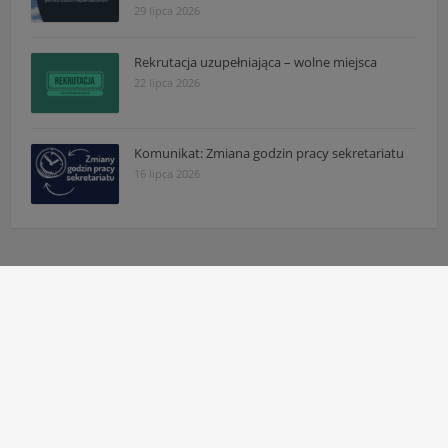
29 lipca 2026
Rekrutacja uzupełniająca – wolne miejsca
22 lipca 2026
Komunikat: Zmiana godzin pracy sekretariatu
16 lipca 2026