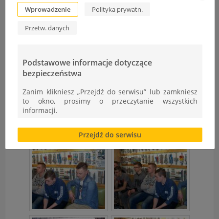
Wprowadzenie
Polityka prywatn.
Przetw. danych
Podstawowe informacje dotyczące
bezpieczeństwa
Zanim klikniesz „Przejdź do serwisu” lub zamkniesz
to okno, prosimy o przeczytanie wszystkich
informacji.
Brak zgody bądź ograniczenie funkcjonalności plików
Przejdź do serwisu
cookies lub local storage, może utrudnić lub
uniemożliwić korzystanie z Serwisu.
Informacje dotyczące polityki prywatności oraz
przetwarzania danych osobowych dostępne są cały
czas w sekcji
"Nasza szkoła" > "Bezpieczeństwo"