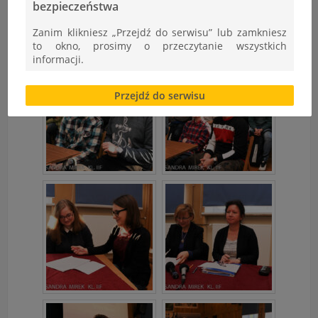
bezpieczeństwa
Zanim klikniesz „Przejdź do serwisu” lub zamkniesz
to okno, prosimy o przeczytanie wszystkich
informacji.
Brak zgody bądź ograniczenie funkcjonalności plików
Przejdź do serwisu
cookies lub local storage, może utrudnić lub
uniemożliwić korzystanie z Serwisu.
Informacje dotyczące polityki prywatności oraz
przetwarzania danych osobowych dostępne są cały
czas w sekcji
"Nasza szkoła" > "Bezpieczeństwo"