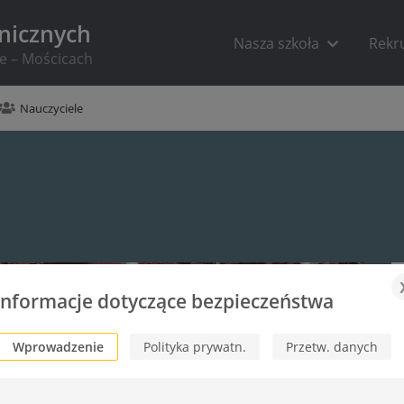
hnicznych
Nasza szkoła
Rekr
ie – Mościcach
Nauczyciele
Informacje dotyczące bezpieczeństwa
Wprowadzenie
Polityka prywatn.
Przetw. danych