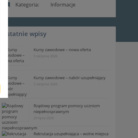
Kategoria:
Informacje
Ostatnie wpisy
Kursy zawodowe – nowa oferta
5 sierpnia 2026
Kursy zawodowe – nabór uzupełniający
5 sierpnia 2026
Rządowy program pomocy uczniom
niepełnosprawnym
29 lipca 2026
Rekrutacja uzupełniająca – wolne miejsca