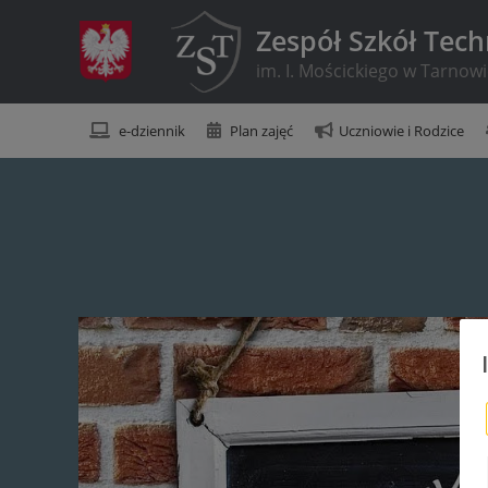
Zespół Szkół Tec
im. I. Mościckiego w Tarnow
e-dziennik
Plan zajęć
Uczniowie i Rodzice