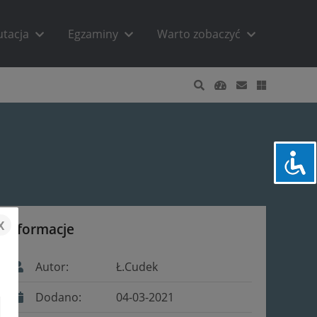
utacja
Egzaminy
Warto zobaczyć
x
Informacje
Autor:
Ł.Cudek
Dodano:
04-03-2021