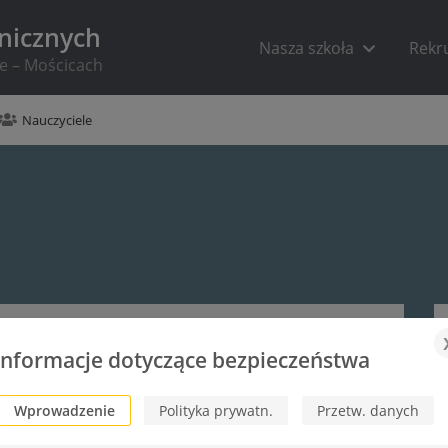
hnicznych
Nasza szkoła
Rekr
ie – Mościcach
Nauczyciele
Informacje dotyczące bezpieczeństwa
Wprowadzenie
Polityka prywatn.
Przetw. danych