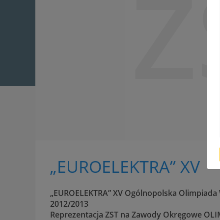
Z
„EUROELEKTRA” XV
„EUROELEKTRA” XV
Ogólnopolska Olimpiada W
2012/2013
Reprezentacja ZST na Zawody Okręgowe OL