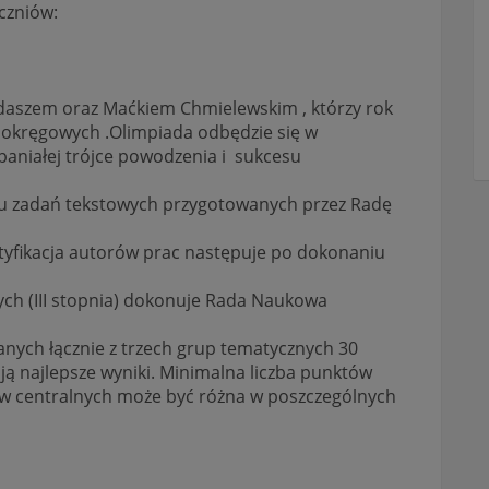
czniów:
daszem oraz Maćkiem Chmielewskim , którzy rok
 okręgowych .Olimpiada odbędzie się w
paniałej trójce powodzenia i sukcesu
lku zadań tekstowych przygotowanych przez Radę
fikacja autorów prac następuje po dokonaniu
ych (III stopnia) dokonuje Rada Naukowa
nych łącznie z trzech grup tematycznych 30
ją najlepsze wyniki. Minimalna liczba punktów
w centralnych może być różna w poszczególnych