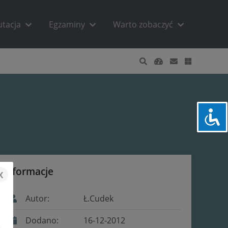
utacja
Egzaminy
Warto zobaczyć
Informacje
x
Autor:
Ł.Cudek
Dodano:
16-12-2012