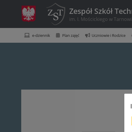
Zespół Szkół Tec
im. I. Mościckiego w Tarnow
e-dziennik
Plan zajęć
Uczniowie i Rodzice