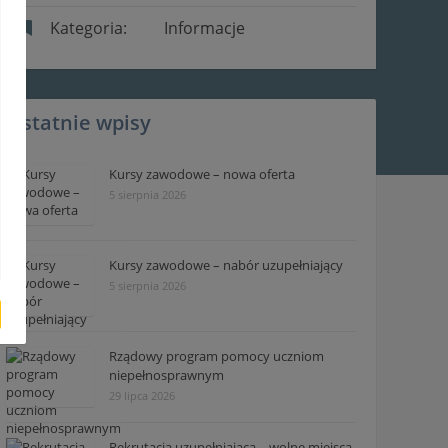
Kategoria:
Informacje
Ostatnie wpisy
Kursy zawodowe – nowa oferta
5 sierpnia 2026
Kursy zawodowe – nabór uzupełniający
5 sierpnia 2026
Rządowy program pomocy uczniom
niepełnosprawnym
29 lipca 2026
Rekrutacja uzupełniająca – wolne miejsca