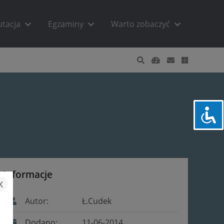
utacja
Egzaminy
Warto zobaczyć
Informacje
x
Autor:
Ł.Cudek
Dodano:
11-06-2014