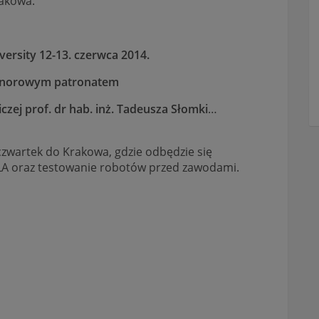
akowa.
versity 12-13. czerwca 2014.
norowym patronatem
iczej
prof. dr hab. inż. Tadeusza Słomki
…
czwartek do Krakowa, gdzie odbędzie się
LA oraz testowanie robotów przed zawodami.