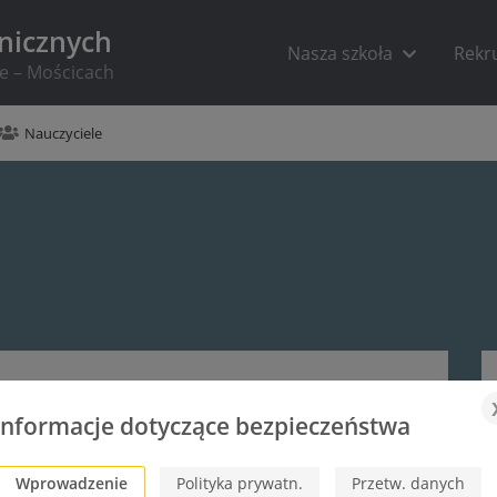
hnicznych
Nasza szkoła
Rekr
ie – Mościcach
Nauczyciele
Informacje dotyczące bezpieczeństwa
Wprowadzenie
Polityka prywatn.
Przetw. danych