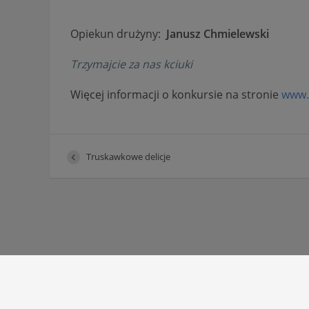
Opiekun drużyny:
Janusz Chmielewski
Trzymajcie za nas kciuki
Więcej informacji o konkursie na stronie
www.d
Truskawkowe delicje