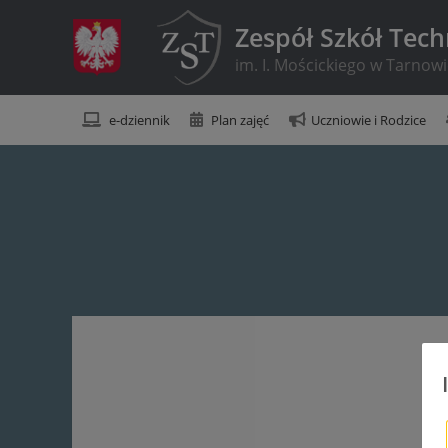
Zespół Szkół Tec
im. I. Mościckiego w Tarnow
e-dziennik
Plan zajęć
Uczniowie i Rodzice