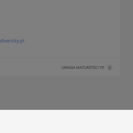
iversity.pl
UWAGA MATURZYŚCI !!!!!