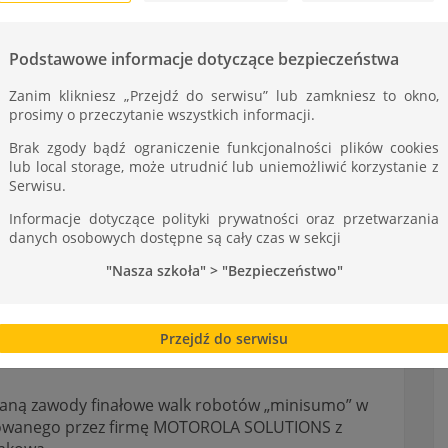
ST
Podstawowe informacje dotyczące bezpieczeństwa
Zanim klikniesz „Przejdź do serwisu” lub zamkniesz to okno,
prosimy o przeczytanie wszystkich informacji.
Brak zgody bądź ograniczenie funkcjonalności plików cookies
lub local storage, może utrudnić lub uniemożliwić korzystanie z
Serwisu.
Informacje dotyczące polityki prywatności oraz przetwarzania
danych osobowych dostępne są cały czas w sekcji
"Nasza szkoła" > "Bezpieczeństwo"
Przejdź do serwisu
taną zawody finałowe walk robotów „minisumo” w
izowanego przez firmę MOTOROLA SOLUTIONS z