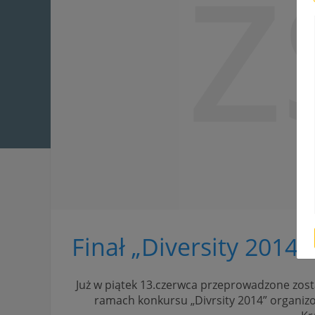
Z
Finał „Diversity 2014”
Już w piątek 13.czerwca przeprowadzone zos
ramach konkursu „Divrsity 2014” organ