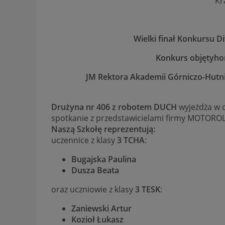
Kr
Wielki finał Konkursu Di
Konkurs objęty
ho
JM Rektora Akademii Górniczo-Hutn
Drużyna nr 406 z robotem DUCH
wyjeżdża w 
spotkanie z przedstawicielami firmy MOTORO
Naszą Szkołę reprezentują:
uczennice z klasy
3 TCHA
:
Bugajska Paulina
Dusza Beata
oraz uczniowie z klasy
3 TESK
:
Zaniewski Artur
Kozioł Łukasz