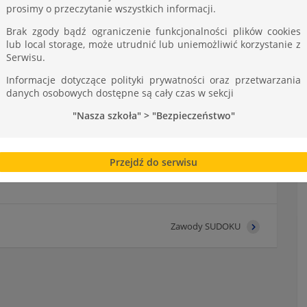
prosimy o przeczytanie wszystkich informacji.
 1P
Brak zgody bądź ograniczenie funkcjonalności plików cookies
lub local storage, może utrudnić lub uniemożliwić korzystanie z
Serwisu.
AT
Informacje dotyczące polityki prywatności oraz przetwarzania
danych osobowych dostępne są cały czas w sekcji
F
"Nasza szkoła" > "Bezpieczeństwo"
F
które odbędzie się w środę
13 marca o godz.
Przejdź do serwisu
Zawody SUDOKU