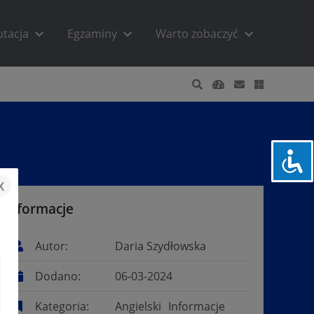
utacja
Egzaminy
Warto zobaczyć
x
Informacje
Autor:
Daria Szydłowska
Dodano:
06-03-2024
Kategoria:
Angielski
Informacje