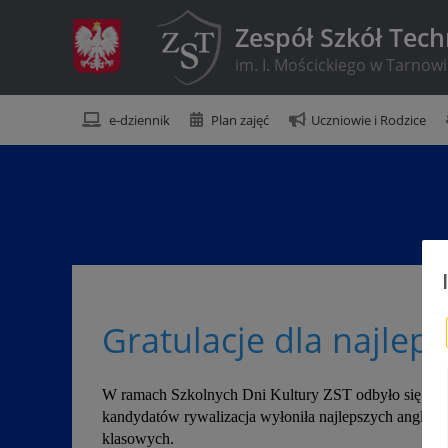
Zespół Szkół Tec
im. I. Mościckiego w Tarnow
e-dziennik
Plan zajęć
Uczniowie i Rodzice
Gratulacje dla najlep
W ramach Szkolnych Dni Kultury ZST odbyło się 5 ko
kandydatów rywalizacja wyłoniła najlepszych anglist
klasowych.