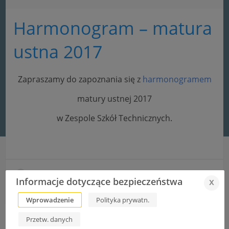
Harmonogram – matura
ustna 2017
Zapraszamy do zapoznania się z
harmonogramem
matury ustnej 2017
w Zespole Szkół Technicznych.
Zespół Szkół Technicznych z nowym laboratorium
Informacje dotyczące bezpieczeństwa
x
KONKURS JĘZYKOWO-LITERACKI „POLONISTA NA 102”
Wprowadzenie
Polityka prywatn.
Przetw. danych