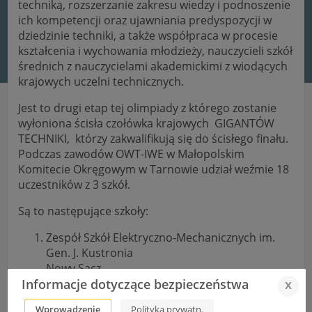
techniką, rozszerzanie zakresu wiedzy i podnoszenie
ich kompetencji oraz ujawniania predyspozycji w
dziedzinie techniki, a także współpraca w procesie
kształcenia i wychowania młodzieży, nauczycieli szkół
średnich z nauczycielami akademickimi z wiodących
krajowych uczelni technicznych.
Jest to drugi etap tej olimpiady z którego zostanie
wyłoniona ścisła czołówka krajowych GIGANTÓW
TECHNIKI, którzy zakwalifikują się do ścisłego finału.
Podczas zawodów OWT-IWE w Małopolskim
Komitecie Okręgowym w Tarnowie udział weźmie 18
uczestników z 3 szkół.
Są to następujące szkoły:
Zespół Szkół Elektryczno-Mechanicznych im.
Gen. J. Kustronia
Nowy Sącz
Informacje dotyczące bezpieczeństwa
x
Zespół Szkół Technicznych i Placówek im. St.
Staszica
Wprowadzenie
Polityka prywatn.