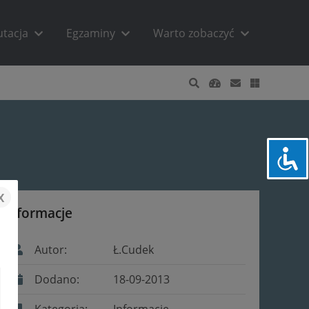
utacja
Egzaminy
Warto zobaczyć
x
Informacje
Autor:
Ł.Cudek
Dodano:
18-09-2013
Kategoria:
Informacje