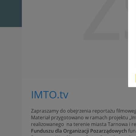
Z
IMTO.tv
Zapraszamy do obejrzenia reportażu filmoweg
Materiał przygotowano w ramach projektu „In
realizowanego na terenie miasta Tarnowa i re
Funduszu dla Organizacji Pozarządowych
fun