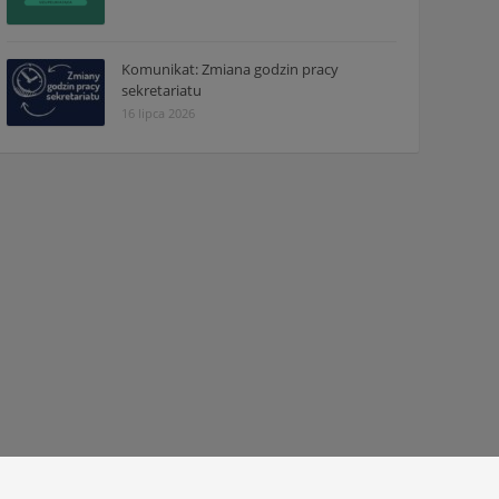
Komunikat: Zmiana godzin pracy
sekretariatu
16 lipca 2026