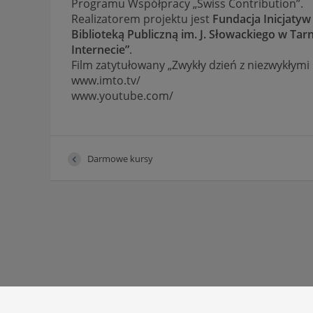
Programu Współpracy „Swiss Contribution”.
Realizatorem projektu jest
Fundacja Inicjaty
Biblioteką Publiczną im. J. Słowackiego w Tar
Internecie”
.
Film zatytułowany „Zwykły dzień z niezwykłym
www.imto.tv/
www.youtube.com/
Darmowe kursy