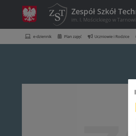
Zespół Szkół Tec
im. I. Mościckiego w Tarnow
e-dziennik
Plan zajęć
Uczniowie i Rodzice