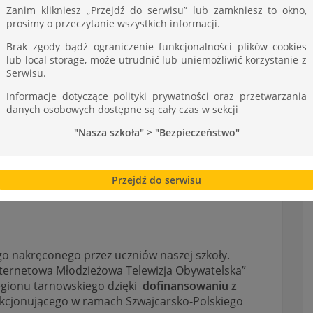
ST
Zanim klikniesz „Przejdź do serwisu” lub zamkniesz to okno,
prosimy o przeczytanie wszystkich informacji.
Brak zgody bądź ograniczenie funkcjonalności plików cookies
lub local storage, może utrudnić lub uniemożliwić korzystanie z
Serwisu.
Informacje dotyczące polityki prywatności oraz przetwarzania
danych osobowych dostępne są cały czas w sekcji
"Nasza szkoła" > "Bezpieczeństwo"
Przejdź do serwisu
o nakręconego przez uczniów naszej szkoły.
ternetowa Młodzieżowa Telewizja Obywatelska”
gionu tarnowskiego dzięki
dofinansowaniu z
kcjonującego w ramach Szwajcarsko-Polskiego