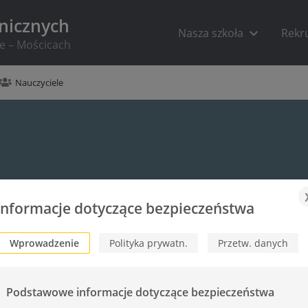
hnicznych
Nasza szkoła
Rekr
ie – Mościcach
Nauczyciele
Informacje dotyczące bezpieczeństwa
Wprowadzenie
Polityka prywatn.
Przetw. danych
Podstawowe informacje dotyczące bezpieczeństwa