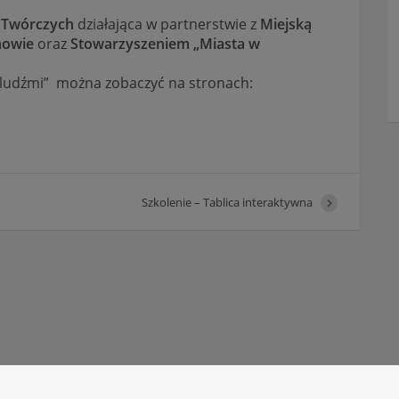
w Twórczych
działająca w partnerstwie z
Miejską
nowie
oraz
Stowarzyszeniem „Miasta w
i ludźmi” można zobaczyć na stronach:
Szkolenie – Tablica interaktywna