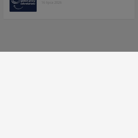
16 lipca 2026
Autor strony:
Patryk Mazgaj
Administratorzy:
Łukasz Cudek
,
Maksymilian Mazur
,
Karol