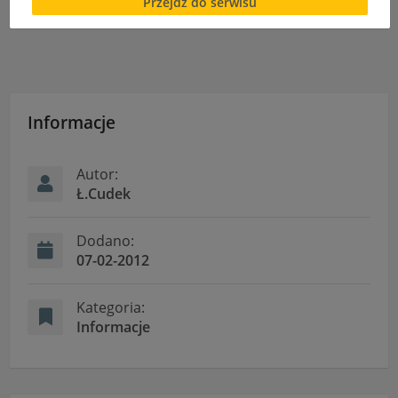
Przejdź do serwisu
Byliśmy w Peru – spotkanie z podróżnikiem
cookies lub local storage, może utrudnić lub
uniemożliwić korzystanie z Serwisu.
Informacje dotyczące polityki prywatności oraz
przetwarzania danych osobowych dostępne są cały
czas w sekcji
"Nasza szkoła" > "Bezpieczeństwo"
Informacje
Autor:
Ł.Cudek
Dodano:
07-02-2012
Kategoria:
Informacje