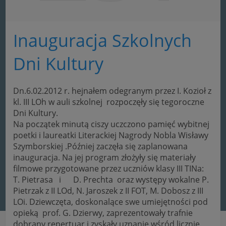
Inauguracja Szkolnych
Dni Kultury
Dn.6.02.2012 r. hejnałem odegranym przez I. Kozioł z
kl. III LOh w auli szkolnej rozpoczęły się tegoroczne
Dni Kultury.
Na początek minutą ciszy uczczono pamięć wybitnej
poetki i laureatki Literackiej Nagrody Nobla Wisławy
Szymborskiej .Później zaczęła się zaplanowana
inauguracja.
Na jej program złożyły się materiały
filmowe przygotowane przez uczniów klasy III TINa:
T. Pietrasa i D. Prechta oraz występy wokalne P.
Pietrzak z II LOd, N. Jaroszek z II FOT, M. Dobosz z III
LOi. Dziewczęta, doskonalące swe umiejętności pod
opieką prof. G. Dzierwy, zaprezentowały trafnie
dobrany repertuar i zyskały uznanie wśród licznie