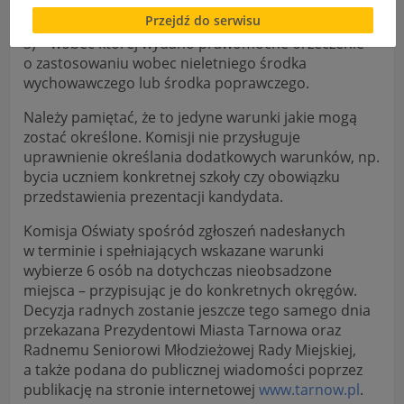
2) skazana prawomocnym wyrokiem sądu za
Brak zgody bądź ograniczenie funkcjonalności plików
Przejdź do serwisu
cookies lub local storage, może utrudnić lub
przestępstwo umyślne,
uniemożliwić korzystanie z Serwisu.
3) wobec której wydano prawomocne orzeczenie
o zastosowaniu wobec nieletniego środka
Informacje dotyczące polityki prywatności oraz
wychowawczego lub środka poprawczego.
przetwarzania danych osobowych dostępne są cały
czas w sekcji
Należy pamiętać, że to jedyne warunki jakie mogą
"Nasza szkoła" > "Bezpieczeństwo"
zostać określone. Komisji nie przysługuje
uprawnienie określania dodatkowych warunków, np.
bycia uczniem konkretnej szkoły czy obowiązku
przedstawienia prezentacji kandydata.
Komisja Oświaty spośród zgłoszeń nadesłanych
w terminie i spełniających wskazane warunki
wybierze 6 osób na dotychczas nieobsadzone
miejsca – przypisując je do konkretnych okręgów.
Decyzja radnych zostanie jeszcze tego samego dnia
przekazana Prezydentowi Miasta Tarnowa oraz
Radnemu Seniorowi Młodzieżowej Rady Miejskiej,
a także podana do publicznej wiadomości poprzez
publikację na stronie internetowej
www.tarnow.pl
.