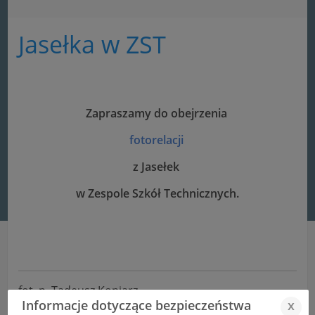
Jasełka w ZST
Zapraszamy do obejrzenia
fotorelacji
z Jasełek
w Zespole Szkół Technicznych.
fot. p. Tadeusz Koniarz
Informacje dotyczące bezpieczeństwa
x