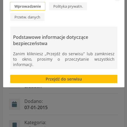
Wprowadzenie
Polityka prywatn.
Konkursu Diversity 2015 nowa edycja
Przetw. danych
41 Olimpiada Wiedy Technicznej w ZST
Podstawowe informacje dotyczące
bezpieczeństwa
Zanim klikniesz „Przejdź do serwisu” lub zamkniesz
to okno, prosimy o przeczytanie wszystkich
Informacje
informacji.
Brak zgody bądź ograniczenie funkcjonalności plików
Przejdź do serwisu
cookies lub local storage, może utrudnić lub
Autor:
uniemożliwić korzystanie z Serwisu.
Ł.Cudek
Informacje dotyczące polityki prywatności oraz
przetwarzania danych osobowych dostępne są cały
Dodano:
czas w sekcji
07-01-2015
"Nasza szkoła" > "Bezpieczeństwo"
Kategoria: