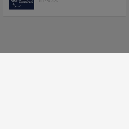
16 lipca 2026
Autor strony:
Patryk Mazgaj
Administratorzy:
Łukasz Cudek
,
Maksymilian Mazur
,
Karol
Kaleta
,
Hubert Kosiaty
© 2010 - 2026 Zespół Szkół Technicznych w Tarnowie
Deklaracja dostępności