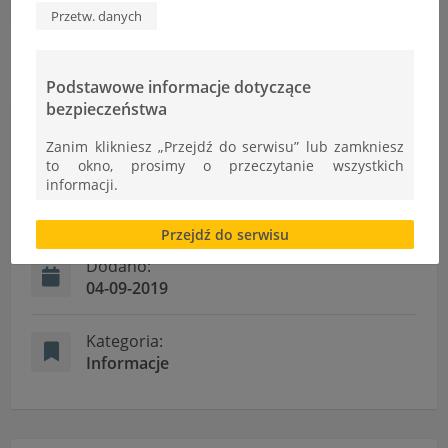
Przetw. danych
Podstawowe informacje dotyczące
bezpieczeństwa
Informacje
Zanim klikniesz „Przejdź do serwisu” lub zamkniesz
to okno, prosimy o przeczytanie wszystkich
informacji.
Autor:
Daria Szydłowska
Brak zgody bądź ograniczenie funkcjonalności plików
Przejdź do serwisu
cookies lub local storage, może utrudnić lub
uniemożliwić korzystanie z Serwisu.
Dodano:
04-09-2019
Informacje dotyczące polityki prywatności oraz
przetwarzania danych osobowych dostępne są cały
czas w sekcji
Kategoria:
"Nasza szkoła" > "Bezpieczeństwo"
Informacje