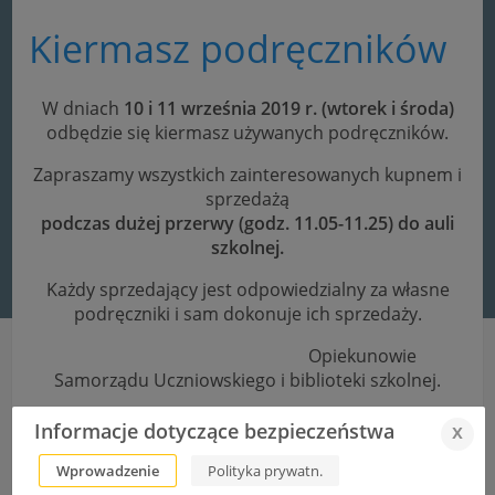
Kiermasz podręczników
W dniach
10 i 11 września 2019 r. (wtorek i środa)
odbędzie się kiermasz używanych podręczników.
Zapraszamy wszystkich zainteresowanych kupnem i
sprzedażą
podczas dużej przerwy (godz. 11.05-11.25) do auli
szkolnej.
Każdy sprzedający jest odpowiedzialny za własne
podręczniki i sam dokonuje ich sprzedaży.
Opiekunowie
Samorządu Uczniowskiego i biblioteki szkolnej.
Informacje dotyczące bezpieczeństwa
x
Uroczyste rozpoczęcie roku szkolnego 2019/2020
Wprowadzenie
Polityka prywatn.
Nagrody SITPCHem