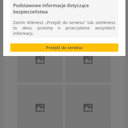
Podstawowe informacje dotyczące
bezpieczeństwa
Zanim klikniesz „Przejdź do serwisu” lub zamkniesz
to okno, prosimy o przeczytanie wszystkich
informacji.
Brak zgody bądź ograniczenie funkcjonalności plików
Przejdź do serwisu
cookies lub local storage, może utrudnić lub
uniemożliwić korzystanie z Serwisu.
Informacje dotyczące polityki prywatności oraz
przetwarzania danych osobowych dostępne są cały
czas w sekcji
"Nasza szkoła" > "Bezpieczeństwo"