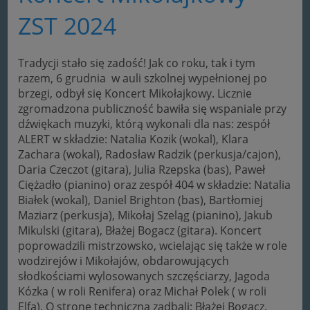
ZST 2024
Tradycji stało się zadość! Jak co roku, tak i tym
razem, 6 grudnia w auli szkolnej wypełnionej po
brzegi, odbył się Koncert Mikołajkowy. Licznie
zgromadzona publiczność bawiła się wspaniale przy
dźwiękach muzyki, którą wykonali dla nas: zespół
ALERT w składzie: Natalia Kozik (wokal), Klara
Zachara (wokal), Radosław Radzik (perkusja/cajon),
Daria Czeczot (gitara), Julia Rzepska (bas), Paweł
Ciężadło (pianino) oraz zespół 404 w składzie: Natalia
Białek (wokal), Daniel Brighton (bas), Bartłomiej
Maziarz (perkusja), Mikołaj Szeląg (pianino), Jakub
Mikulski (gitara), Błażej Bogacz (gitara). Koncert
poprowadzili mistrzowsko, wcielając się także w role
wodzirejów i Mikołajów, obdarowujących
słodkościami wylosowanych szczęściarzy, Jagoda
Kózka ( w roli Renifera) oraz Michał Polek ( w roli
Elfa). O stronę techniczną zadbali: Błażej Bogacz,