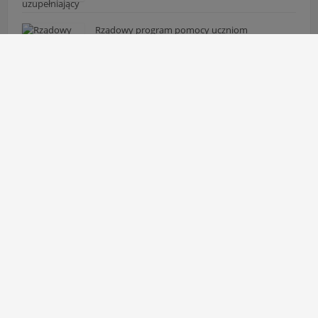
Rządowy program pomocy uczniom
niepełnosprawnym
29 lipca 2026
Rekrutacja uzupełniająca – wolne miejsca
22 lipca 2026
Komunikat: Zmiana godzin pracy sekretariatu
16 lipca 2026