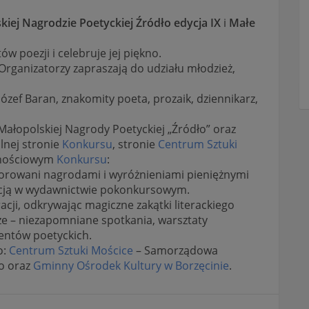
kiej Nagrodzie Poetyckiej Źródło edycja IX
i
Małe
w poezji i celebruje jej piękno.
Organizatorzy zapraszają do udziału młodzież,
zef Baran, znakomity poeta, prozaik, dziennikarz,
ałopolskiej Nagrody Poetyckiej „Źródło” oraz
lnej stronie
Konkursu
, stronie
Centrum Sztuki
cznościowym
Konkursu
:
orowani nagrodami i wyróżnieniami pieniężnymi
ikacją w wydawnictwie pokonkursowym.
cji, odkrywając magiczne zakątki literackiego
sze – niezapomniane spotkania, warsztaty
lentów poetyckich.
o:
Centrum Sztuki Mościce
– Samorządowa
o oraz
Gminny Ośrodek Kultury w Borzęcinie
.