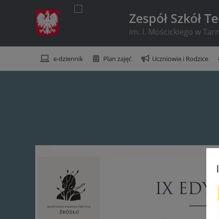
Zespół Szkół T
im. I. Mościckiego w Ta
e-dziennik
Plan zajęć
Uczniowie i Rodzice