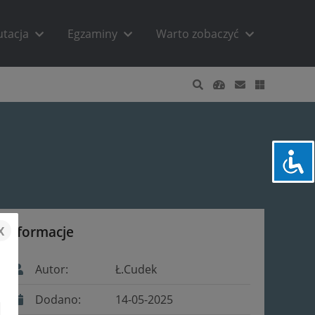
utacja
Egzaminy
Warto zobaczyć
x
Informacje
Autor:
Ł.Cudek
Dodano:
14-05-2025