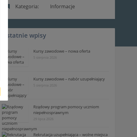
Kategoria:
Informacje
Ostatnie wpisy
Kursy zawodowe – nowa oferta
5 sierpnia 2026
Kursy zawodowe – nabór uzupełniający
5 sierpnia 2026
Rządowy program pomocy uczniom
niepełnosprawnym
29 lipca 2026
Rekrutacja uzupełniająca – wolne miejsca