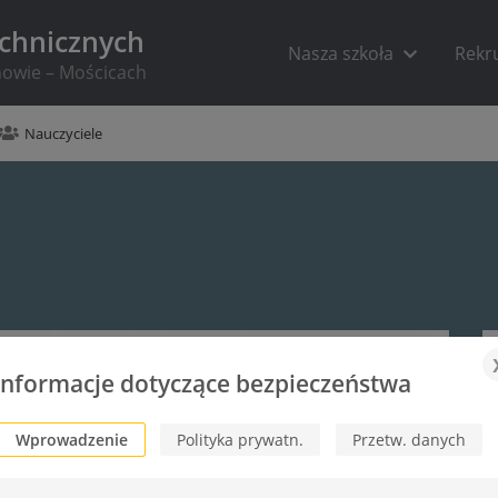
echnicznych
Nasza szkoła
Rekr
rnowie – Mościcach
Nauczyciele
Informacje dotyczące bezpieczeństwa
Wprowadzenie
Polityka prywatn.
Przetw. danych