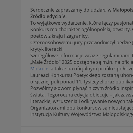
Serdecznie zapraszamy do udziału w
Małopols
Źródło
edycja V.
To wyjątkowe wydarzenie, które łączy pasjonató
Konkurs ma charakter ogólnopolski, otwarty. 
poetów z kraju i zagranicy.
Czteroosobowemu jury przewodniczył będzie Jó
krytyk literacki.
Szczegółowe informacje wraz z regulaminami M
„Małe Źródło” 2025 dostępne są m.in. na oficja
Mościce
: a także na oficjalnym profilu społe
Laureaci Konkursu Poetyckiego zostaną uhon
o łącznej puli ponad 11, tysięcy zł oraz publ
Pozwólmy słowom płynąć niczym źródło inspira
świata. Tegoroczna edycja obiecuje – jak zaw
literackie, wzruszenia i odkrywanie nowych ta
Organizatorami obu konkursów są nieustając
Instytucja Kultury Województwa Małopolskieg