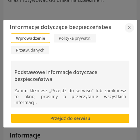
Wszystkie informacje w
Regulamin Konkursu
.
Informacje dotyczące bezpieczeństwa
x
Organizatorem konkursu jest
p. Katarzyna Al-Fatal.
Wprowadzenie
Polityka prywatn.
Przetw. danych
Podstawowe informacje dotyczące
Sukces naszych uczniów na RegioSkills Małopolska
bezpieczeństwa
DZIEŃ ŻYCZLIWOŚCI, EMPATII I PRZECIWSTAWIANIA SIĘ AGRESJI I
Zanim klikniesz „Przejdź do serwisu” lub zamkniesz
PRZEMOCY
to okno, prosimy o przeczytanie wszystkich
informacji.
Brak zgody bądź ograniczenie funkcjonalności plików
Przejdź do serwisu
cookies lub local storage, może utrudnić lub
uniemożliwić korzystanie z Serwisu.
Informacje
Informacje dotyczące polityki prywatności oraz