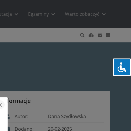
utacja
Egzaminy
Warto zobaczyć
Informacje
x
Autor:
Daria Szydłowska
Dodano:
20-02-2025