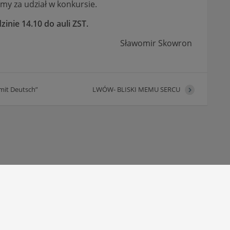
my za udział w konkursie.
nie 14.10 do auli ZST.
Sławomir Skowron
mit Deutsch”
LWÓW- BLISKI MEMU SERCU