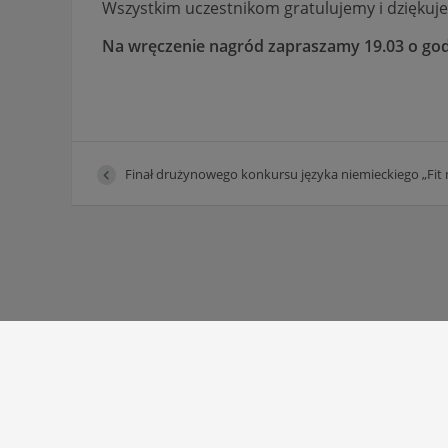
Wszystkim uczestnikom gratulujemy i dziękuje
Na wręczenie nagród zapraszamy 19.03 o godzi
Finał drużynowego konkursu języka niemieckiego „Fit 