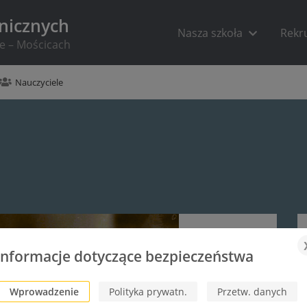
hnicznych
Nasza szkoła
Rekr
ie – Mościcach
Nauczyciele
Informacje dotyczące bezpieczeństwa
Wprowadzenie
Polityka prywatn.
Przetw. danych