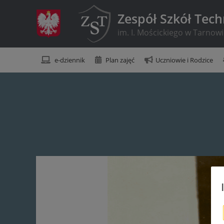
Zespół Szkół Tec
im. I. Mościckiego w Tarnow
e-dziennik
Plan zajęć
Uczniowie i Rodzice