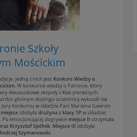
ronie Szkoły
cym Mościckim
dycje. Jedną z nich jest
Konkurs Wiedzy o
cickim
. W konkursie wiedzy o Patronie, który
cztery dwuosobowe zespoły z klas pierwszych.
bardzo głośnym dopingu uczestnicy wykazali się
Jury Konkursu w składzie Pani Marzena Gawron
I miejsce
zdobyła
drużyna z klasy 1P
w składzie:
. Po emocjonującej dogrywce
miejsce II
otrzymała
oraz Krzysztof Spólnik
.
Miejsce III
zdobyła
 Andrzej Szymanowski
.