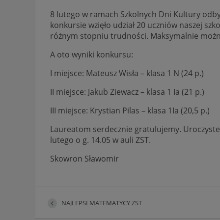
8 lutego w ramach Szkolnych Dni Kultury odbył
konkursie wzięło udział 20 uczniów naszej szk
różnym stopniu trudności. Maksymalnie możn
A oto wyniki konkursu:
I miejsce: Mateusz Wisła – klasa 1 N (24 p.)
II miejsce: Jakub Ziewacz – klasa 1 Ia (21 p.)
III miejsce: Krystian Pilas – klasa 1Ia (20,5 p.)
Laureatom serdecznie gratulujemy. Uroczyste
lutego o g. 14.05 w auli ZST.
Skowron Sławomir
NAJLEPSI MATEMATYCY ZST