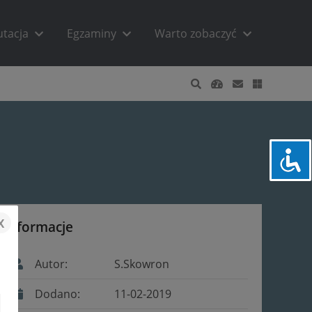
utacja
Egzaminy
Warto zobaczyć
x
Informacje
Autor:
S.Skowron
Dodano:
11-02-2019