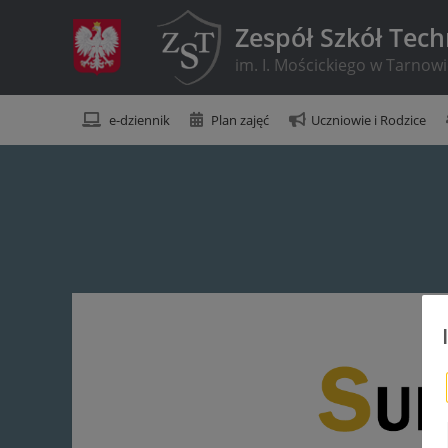
Zespół Szkół Tec
im. I. Mościckiego w Tarnow
e-dziennik
Plan zajęć
Uczniowie i Rodzice