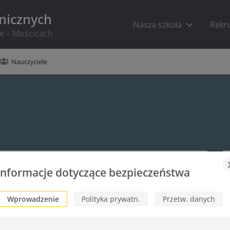
hnicznych
Nasza szkoła
Rekr
ie – Mościcach
Nauczyciele
Informacje dotyczące bezpieczeństwa
Wprowadzenie
Polityka prywatn.
Przetw. danych