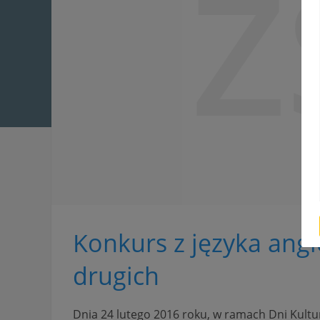
Z
Konkurs z języka angi
drugich
Dnia 24 lutego 2016 roku, w ramach Dni Kultur