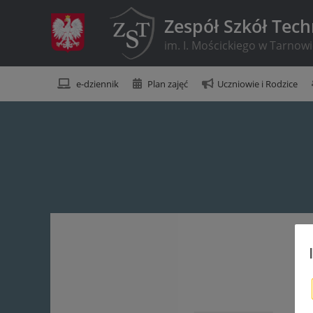
Zespół Szkół Tec
im. I. Mościckiego w Tarnow
e-dziennik
Plan zajęć
Uczniowie i Rodzice