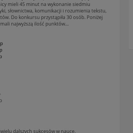
nicy mieli 45 minut na wykonanie siedmiu
i, słownictwa, komunikacji i rozumienia tekstu,
ów. Do konkursu przystąpiła 30 osób. Poniżej
ymali najwyższą ilość punktów…
5p
p
p
p
p
 wielu dalszych sukcesów w nauce.