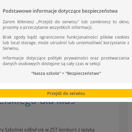
ST
Podstawowe informacje dotyczące bezpieczeństwa
Zanim klikniesz „Przejdź do serwisu” lub zamkniesz to okno,
prosimy o przeczytanie wszystkich informacji.
Brak zgody bądź ograniczenie funkcjonalności plików cookies
lub local storage, może utrudnić lub uniemożliwić korzystanie z
Serwisu.
Informacje dotyczące polityki prywatności oraz przetwarzania
danych osobowych dostępne są cały czas w sekcji
"Nasza szkoła" > "Bezpieczeństwo"
Przejdź do serwisu
elskiego dla klas
y Szkolnej odbył się w ZST konkurs z języka