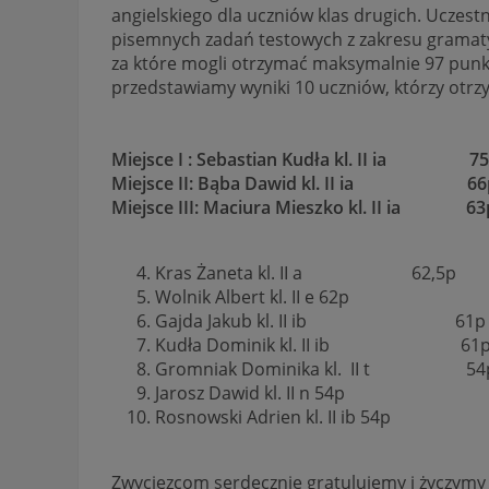
angielskiego dla uczniów klas drugich. Uczest
pisemnych zadań testowych z zakresu gramatyk
za które mogli otrzymać maksymalnie 97 punkt
przedstawiamy wyniki 10 uczniów, którzy otrz
Miejsce I : Sebastian Kudła kl. II ia 7
Miejsce II: Bąba Dawid kl. II ia 66
Miejsce III: Maciura Mieszko kl. II ia 63
Kras Żaneta kl. II a 62,5p
Wolnik Albert kl. II e 62p
Gajda Jakub kl. II ib 61p
Kudła Dominik kl. II ib 61
Gromniak Dominika kl. II t 54
Jarosz Dawid kl. II n 54p
Rosnowski Adrien kl. II ib 54p
Zwycięzcom serdecznie gratulujemy i życzymy