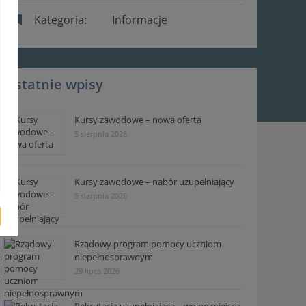
Kategoria:
Informacje
Ostatnie wpisy
Kursy zawodowe – nowa oferta
5 sierpnia 2026
Kursy zawodowe – nabór uzupełniający
5 sierpnia 2026
Rządowy program pomocy uczniom
niepełnosprawnym
29 lipca 2026