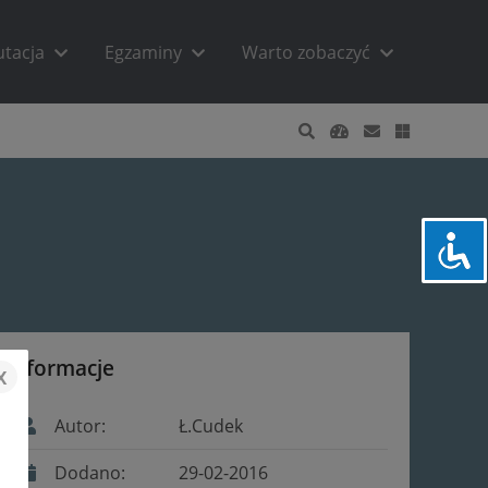
utacja
Egzaminy
Warto zobaczyć
Informacje
x
Autor:
Ł.Cudek
Dodano:
29-02-2016