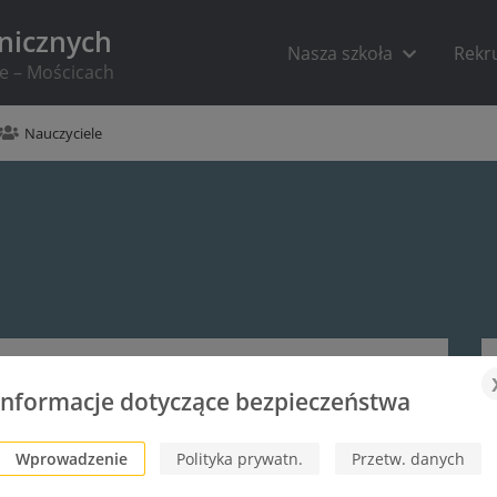
hnicznych
Nasza szkoła
Rekr
ie – Mościcach
Nauczyciele
Informacje dotyczące bezpieczeństwa
Wprowadzenie
Polityka prywatn.
Przetw. danych