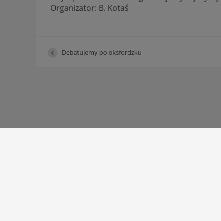
Organizator: B. Kotaś
Debatujemy po oksfordzku