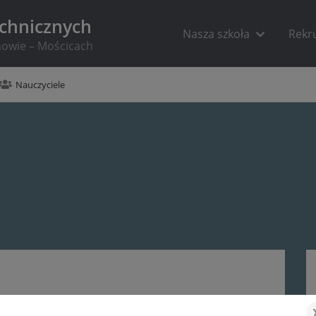
echnicznych
Nasza szkoła
Rekr
rnowie – Mościcach
Nauczyciele
WARTY ROK Z RZĘDU