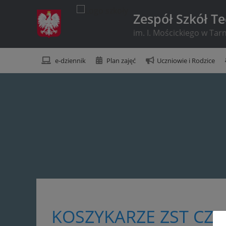
Zespół Szkół T
im. I. Mościckiego w Ta
e-dziennik
Plan zajęć
Uczniowie i Rodzice
KOSZYKARZE ZST CZ