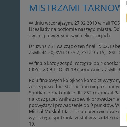
MISTRZAMI TARNOW
W dniu wczorajszym, 27.02.2019 w hali TOSiR w
Licealiady na poziomie naszego miasta. Do tur
awans po wcześniejszych eliminacjach.
Drużyna ZST walcząc o ten finał 19.02.19 bez
ZSME 44-20, XVI LO 36-7, ZSTZ 35-15, I XXI LO 4
W finale każdy zespół rozegrał po 4 spotkania.
CKZiU 28-9, I LO 31-19 i ponownie z ZSME 33-1
Po 3 finałowych kolejkach komplet wygranych 
że bezpośrednie starcie obu niepokonanych d
Spotkanie znakomicie dla ZST rozpoczął
Paweł
na kosz przeciwnika zapewnił prowadzenie nas
podwyższyli prowadzenie do 9 punktów. W tym 
Michał Moskal
1 Ia . Tuż po przerwie dwie celne
wynik tego spotkania został w zasadzie rozstr
19.