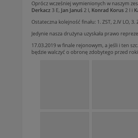
Oprócz wcześniej wymienionych w naszym zesp
Derkacz
3 E,
Jan Januś
2 I,
Konrad Korus
2 I i
K
Ostateczna kolejność finału: 1. ZST, 2.IV LO, 3. 
Jedynie nasza drużyna uzyskała prawo repre
17.03.2019 w finale rejonowym, a jeśli i ten s
będzie walczyć o obronę zdobytego przed roki