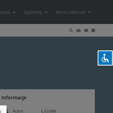
utacja
Egzaminy
Warto zobaczyć
Informacje
x
Autor:
Ł.Cudek