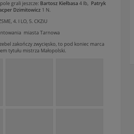
ole grali jeszcze:
Bartosz Kiełbasa
4 Ib,
Patryk
acper Dzimitowicz
1 N.
ZSME, 4. I LO, 5. CKZiU
zentowania miasta Tarnowa
zczebel zakończy zwycięsko, to pod koniec marca
em tytułu mistrza Małopolski.