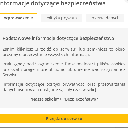
Informacje dotyczące bezpieczeństwa
A
Wprowadzenie
Polityka prywatn.
Przetw. danych
 Mościcach rozegrany został finał koszykarskiej
nieju przystąpiło 5 zespołów, które uzyskały
Podstawowe informacje dotyczące bezpieczeństwa
 większych problemów pokonała kolejno:
Zanim klikniesz „Przejdź do serwisu” lub zamkniesz to okno,
2-15.
prosimy o przeczytanie wszystkich informacji.
 Nasi zawodnicy wygrali 3 pierwsze mecze z:
Brak zgody bądź ograniczenie funkcjonalności plików cookies
lub local storage, może utrudnić lub uniemożliwić korzystanie z
7.
Serwisu.
posiadała również drużyna IV LO.Stało się jasnym,
Informacje dotyczące polityki prywatności oraz przetwarzania
otąd zespołów zdecyduje o tytule mistrzowskim.
danych osobowych dostępne są cały czas w sekcji
 Zaczkiewicz
4 E, który dwoma solowymi akcjami
"Nasza szkoła" > "Bezpieczeństwo"
zej drużyny 5-0. Do przerwy nasi zawodnicy
okresie wyróżnili się głównie
Dawid Łazarz
3 N i
 „trójki” z rzędu zaliczył
Piotr Zaczkiewicz
3 N i
zygnięty. Mecz zakończył się 4 zwycięstwem ZST 31-
Przejdź do serwisu