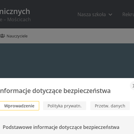
hnicznych
Nasza szkoła
Rekr
ie – Mościcach
Nauczyciele
Informacje dotyczące bezpieczeństwa
Wprowadzenie
Polityka prywatn.
Przetw. danych
Podstawowe informacje dotyczące bezpieczeństwa