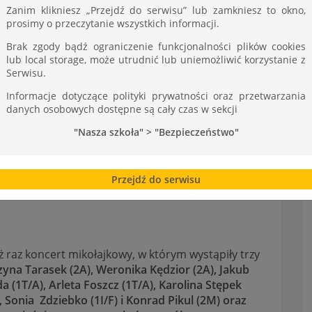
ST
Zanim klikniesz „Przejdź do serwisu” lub zamkniesz to okno,
prosimy o przeczytanie wszystkich informacji.
Brak zgody bądź ograniczenie funkcjonalności plików cookies
lub local storage, może utrudnić lub uniemożliwić korzystanie z
Serwisu.
Informacje dotyczące polityki prywatności oraz przetwarzania
danych osobowych dostępne są cały czas w sekcji
"Nasza szkoła" > "Bezpieczeństwo"
Przejdź do serwisu
ż raz koncert mikołajkowy, w którym wystąpiły trzy
zyna Tarasek (2A), Weronika Kędzior (2A), Jakub
 (1T/A), Arleta Foszcz (1T/A), Karolina Stępek
), Sonia Zdziebko (1I/F) i Konrad Pikul (2M) oraz