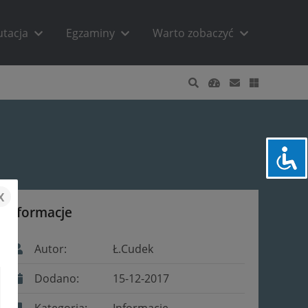
utacja
Egzaminy
Warto zobaczyć
x
Informacje
Autor:
Ł.Cudek
Dodano:
15-12-2017
Kategoria:
Informacje