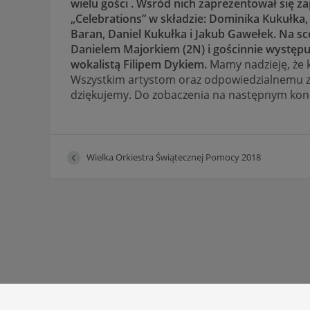
wielu gości . Wsród nich zaprezentował się z
„Celebrations” w składzie: Dominika Kukułka,
Baran, Daniel Kukułka i Jakub Gawełek. Na sc
Danielem Majorkiem (2N) i gościnnie wystę
wokalistą Filipem Dykiem.
Mamy nadzieję, że 
Wszystkim artystom oraz odpowiedzialnemu 
dziękujemy. Do zobaczenia na następnym konc
Wielka Orkiestra Świątecznej Pomocy 2018