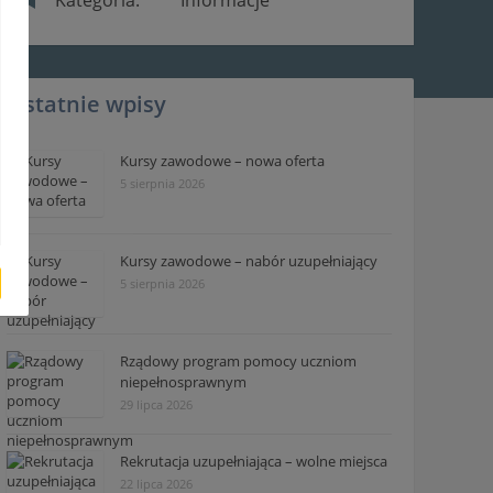
Ostatnie wpisy
Kursy zawodowe – nowa oferta
5 sierpnia 2026
Kursy zawodowe – nabór uzupełniający
5 sierpnia 2026
Rządowy program pomocy uczniom
niepełnosprawnym
29 lipca 2026
Rekrutacja uzupełniająca – wolne miejsca
22 lipca 2026