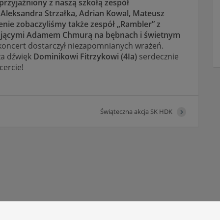
aprzyjaźniony z naszą szkołą zespół
 Aleksandra Strzałka, Adrian Kowal, Mateusz
enie zobaczyliśmy także zespół „Rambler” z
pującymi Adamem Chmurą na bębnach i świetnym
koncert dostarczył niezapomnianych wrażeń.
za dźwięk
Dominikowi Fitrzykowi (4Ia)
serdecznie
ercie!
Świąteczna akcja SK HDK