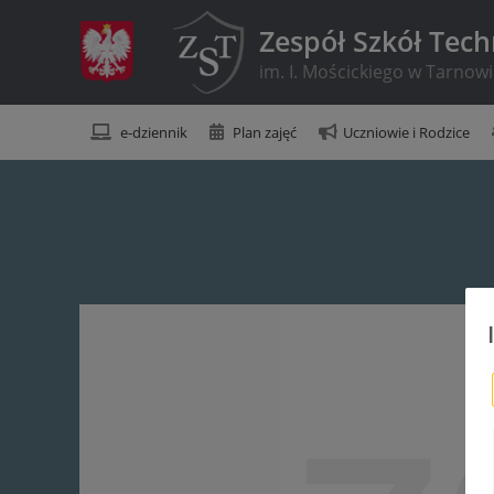
Zespół Szkół Tec
im. I. Mościckiego w Tarnow
e-dziennik
Plan zajęć
Uczniowie i Rodzice