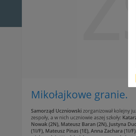
Z
Mikołajkowe granie.
Samorząd Uczniowski
zorganizował kolejny ju
zespoły, a w nich uczniowie aszej szkoły:
Katar
Nowak (2N), Mateusz Baran (2N), Justyna Duda
(1I/F), Mateusz Pinas (1E), Anna Zachara (1I/F