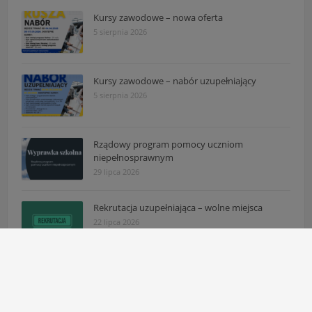
Kursy zawodowe – nowa oferta
5 sierpnia 2026
Kursy zawodowe – nabór uzupełniający
5 sierpnia 2026
Rządowy program pomocy uczniom
niepełnosprawnym
29 lipca 2026
Rekrutacja uzupełniająca – wolne miejsca
22 lipca 2026
Komunikat: Zmiana godzin pracy sekretariatu
16 lipca 2026