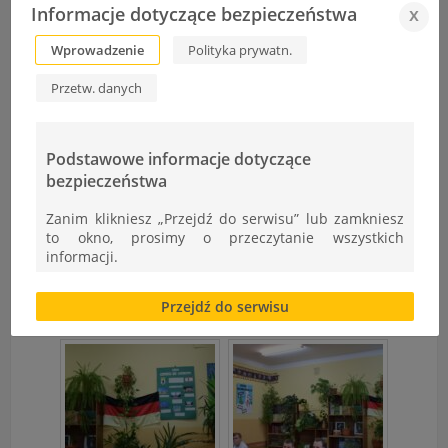
Informacje dotyczące bezpieczeństwa
x
Wprowadzenie
Polityka prywatn.
Przetw. danych
Podstawowe informacje dotyczące
bezpieczeństwa
Zanim klikniesz „Przejdź do serwisu” lub zamkniesz
to okno, prosimy o przeczytanie wszystkich
informacji.
Brak zgody bądź ograniczenie funkcjonalności plików
Przejdź do serwisu
cookies lub local storage, może utrudnić lub
uniemożliwić korzystanie z Serwisu.
Informacje dotyczące polityki prywatności oraz
przetwarzania danych osobowych dostępne są cały
czas w sekcji
"Nasza szkoła" > "Bezpieczeństwo"