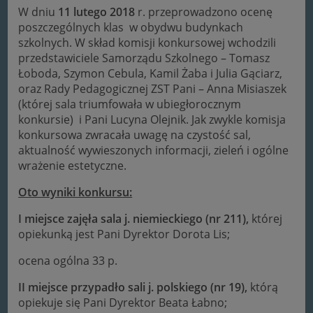
W dniu
11 lutego 2018
r. przeprowadzono ocenę
poszczególnych klas w obydwu budynkach
szkolnych. W skład komisji konkursowej wchodzili
przedstawiciele Samorządu Szkolnego – Tomasz
Łoboda, Szymon Cebula, Kamil Żaba i Julia Gąciarz,
oraz Rady Pedagogicznej ZST Pani – Anna Misiaszek
(której sala triumfowała w ubiegłorocznym
konkursie) i Pani Lucyna Olejnik. Jak zwykle komisja
konkursowa zwracała uwagę na czystość sal,
aktualność wywieszonych informacji, zieleń i ogólne
wrażenie estetyczne.
Oto wyniki konkursu:
I miejsce zajęła sala j. niemieckiego (nr 211),
której
opiekunką jest Pani Dyrektor Dorota Lis;
ocena ogólna 33 p.
II miejsce przypadło sali j. polskiego (nr 19),
którą
opiekuje się Pani Dyrektor Beata Łabno;