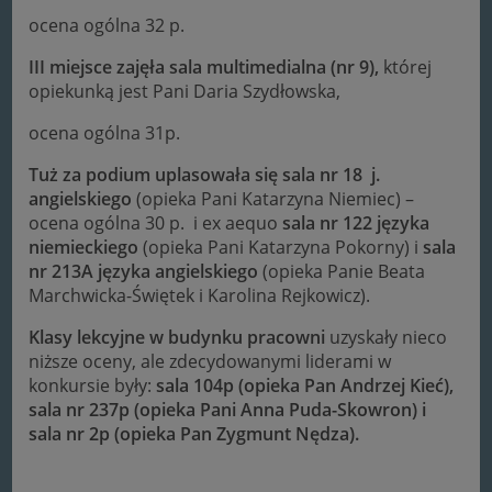
ocena ogólna 32 p.
III miejsce zajęła sala multimedialna (nr 9),
której
opiekunką jest Pani Daria Szydłowska,
ocena ogólna 31p.
Tuż za podium uplasowała się sala nr 18 j.
angielskiego
(opieka Pani Katarzyna Niemiec) –
ocena ogólna 30 p. i ex aequo
sala nr
122 języka
niemieckiego
(opieka Pani Katarzyna Pokorny) i
sala
nr
213A języka angielskiego
(opieka Panie Beata
Marchwicka-Świętek i Karolina Rejkowicz).
Klasy lekcyjne w budynku pracowni
uzyskały nieco
niższe oceny, ale zdecydowanymi liderami w
konkursie były:
sala
104p (opieka Pan Andrzej Kieć),
sala nr 237p (opieka Pani Anna Puda-Skowron)
i
sala nr 2p (opieka Pan Zygmunt Nędza).