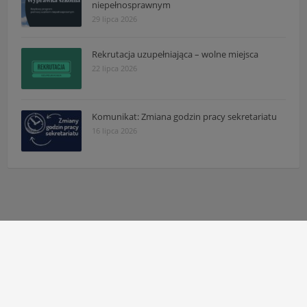
niepełnosprawnym
29 lipca 2026
Rekrutacja uzupełniająca – wolne miejsca
22 lipca 2026
Komunikat: Zmiana godzin pracy sekretariatu
16 lipca 2026