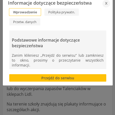
Informacje dotyczące bezpieczeństwa
x
w bibliotece.
Wprowadzenie
Polityka prywatn.
W budynku pracowni
:
Przetw. danych
w szatni,
w pokoju nauczycielskim.
Podstawowe informacje dotyczące
bezpieczeństwa
Zachęcamy wszystkich uczniów, rodziców i
pracowników szkoły do aktywnego udziału w akcji!
Zanim klikniesz „Przejdź do serwisu” lub zamkniesz
Im więcej Talenciaków uda się zebrać, tym większe
to okno, prosimy o przeczytanie wszystkich
wsparcie otrzyma nasza placówka.
informacji.
Termin trwania akcji:
Brak zgody bądź ograniczenie funkcjonalności plików
Przejdź do serwisu
cookies lub local storage, może utrudnić lub
Akcja trwa od
1 września do 31 października 2025 r.
,
uniemożliwić korzystanie z Serwisu.
lub do wyczerpania zapasów Talenciaków w
Informacje dotyczące polityki prywatności oraz
sklepach Lidl.
przetwarzania danych osobowych dostępne są cały
czas w sekcji
Na terenie szkoły znajdują się plakaty informujące o
szczegółach akcji.
"Nasza szkoła" > "Bezpieczeństwo"