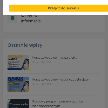
18-05-2021
Serwisu.
Przejdź do serwisu
Informacje dotyczące polityki prywatności oraz przetwar
Kategoria:
danych osobowych dostępne są cały czas w sekcji
Informacje
"Nasza szkoła" > "Bezpieczeństwo"
Ostatnie wpisy
Kursy zawodowe – nowa oferta
5 sierpnia 2026
Kursy zawodowe – nabór uzupełniający
5 sierpnia 2026
Rządowy program pomocy uczniom
niepełnosprawnym