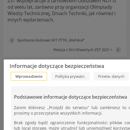
ZST współpracuje a tarnowskim Oddziałem NOT-u
od wielu lat, zarówno przy organizacji Olimpiady
Wiedzy Technicznej, Dniach Techniki, jak również i
innych wydarzeniach.
Spotkanie klubowe SKT PTTK „Wehikuł”
Relacja z Dni Otwartych ZST 2021 r.
Informacje dotyczące bezpieczeństwa
Wprowadzenie
Polityka prywatn.
Przetw. danych
Informacje
Podstawowe informacje dotyczące bezpieczeństwa
Autor:
Zanim klikniesz „Przejdź do serwisu” lub zamkniesz to 
Ł.Cudek
prosimy o przeczytanie wszystkich informacji.
Brak zgody bądź ograniczenie funkcjonalności plików co
Dodano:
lub local storage, może utrudnić lub uniemożliwić korzysta