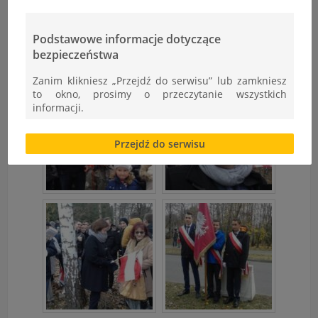
Podstawowe informacje dotyczące
bezpieczeństwa
Zanim klikniesz „Przejdź do serwisu” lub zamkniesz
to okno, prosimy o przeczytanie wszystkich
informacji.
Brak zgody bądź ograniczenie funkcjonalności plików
Przejdź do serwisu
cookies lub local storage, może utrudnić lub
uniemożliwić korzystanie z Serwisu.
Informacje dotyczące polityki prywatności oraz
przetwarzania danych osobowych dostępne są cały
czas w sekcji
"Nasza szkoła" > "Bezpieczeństwo"