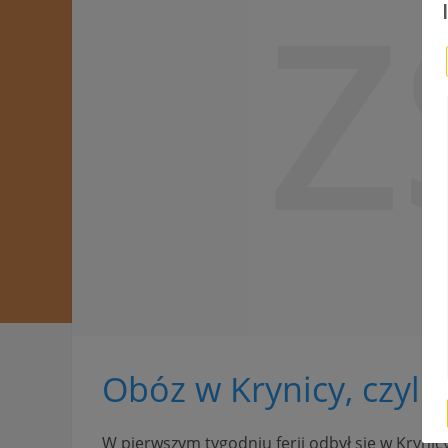
Z
Obóz w Krynicy, czyli
W pierwszym tygodniu ferii odbył się w Krynic