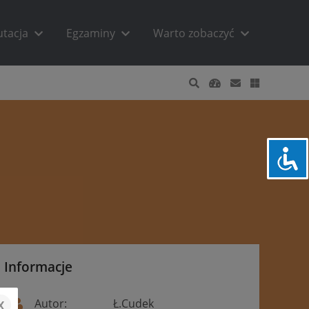
utacja
Egzaminy
Warto zobaczyć
Informacje
x
Autor:
Ł.Cudek