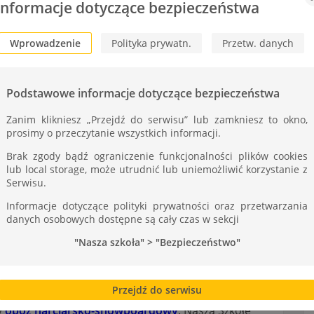
ST
Informacje dotyczące bezpieczeństwa
Wprowadzenie
Polityka prywatn.
Przetw. danych
Podstawowe informacje dotyczące bezpieczeństwa
Zanim klikniesz „Przejdź do serwisu” lub zamkniesz to okno,
prosimy o przeczytanie wszystkich informacji.
Brak zgody bądź ograniczenie funkcjonalności plików cookies
lub local storage, może utrudnić lub uniemożliwić korzystanie z
Serwisu.
Informacje dotyczące polityki prywatności oraz przetwarzania
danych osobowych dostępne są cały czas w sekcji
"Nasza szkoła" > "Bezpieczeństwo"
 ferie na sportowo
Przejdź do serwisu
y
obóz narciarsko-snowboardowy
. Naszą Szkołę