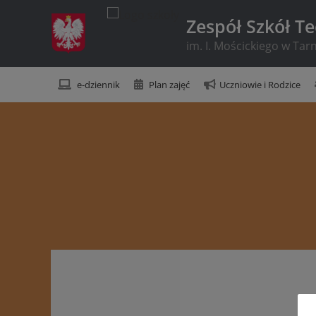
Zespół Szkół T
im. I. Mościckiego w Ta
e-dziennik
Plan zajęć
Uczniowie i Rodzice