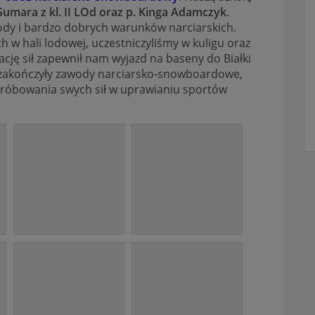
umara z kl. II LOd oraz p. Kinga Adamczyk
.
ody i bardzo dobrych warunków narciarskich.
ch w hali lodowej, uczestniczyliśmy w kuligu oraz
cję sił zapewnił nam wyjazd na baseny do Białki
akończyły zawody narciarsko-snowboardowe,
próbowania swych sił w uprawianiu sportów