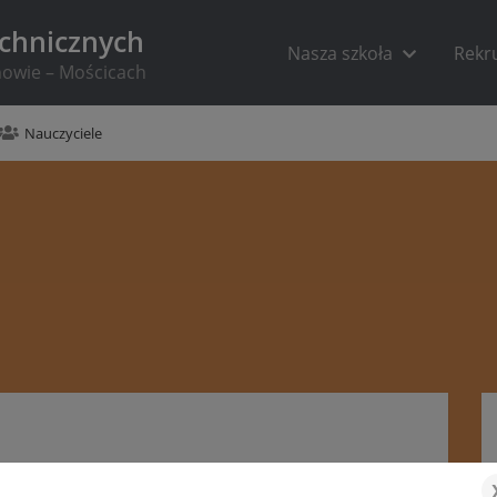
echnicznych
Nasza szkoła
Rekr
rnowie – Mościcach
Nauczyciele