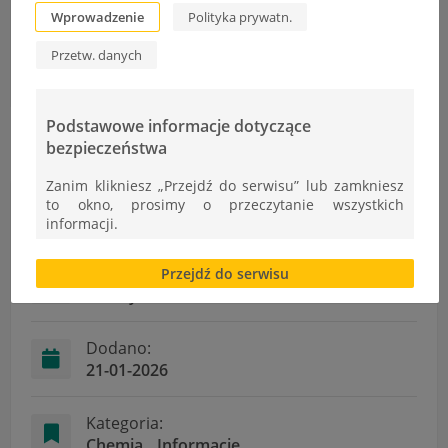
Wprowadzenie
Polityka prywatn.
OLIMPIADA CHEMICZNA UNIWERSYTETU JAGIELLOŃSKIEGO
Przetw. danych
Szkolne Dni Kultury 2026
Podstawowe informacje dotyczące
bezpieczeństwa
Zanim klikniesz „Przejdź do serwisu” lub zamkniesz
to okno, prosimy o przeczytanie wszystkich
Informacje
informacji.
Brak zgody bądź ograniczenie funkcjonalności plików
Autor:
Przejdź do serwisu
cookies lub local storage, może utrudnić lub
A.Rozycka
uniemożliwić korzystanie z Serwisu.
Informacje dotyczące polityki prywatności oraz
przetwarzania danych osobowych dostępne są cały
Dodano:
czas w sekcji
21-01-2026
"Nasza szkoła" > "Bezpieczeństwo"
Kategoria:
Chemia
Informacje