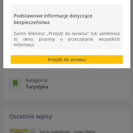
Podstawowe informacje dotyczące
Informacje
bezpieczeństwa
Zanim klikniesz „Przejdź do serwisu” lub zamkniesz
Autor:
to okno, prosimy o przeczytanie wszystkich
Ł.Cudek
informacji.
Brak zgody bądź ograniczenie funkcjonalności plików
Dodano:
Przejdź do serwisu
cookies lub local storage, może utrudnić lub
28-03-2014
uniemożliwić korzystanie z Serwisu.
Informacje dotyczące polityki prywatności oraz
Kategoria:
przetwarzania danych osobowych dostępne są cały
Turystyka
czas w sekcji
"Nasza szkoła" > "Bezpieczeństwo"
Ostatnie wpisy
Kursy zawodowe – nowa oferta