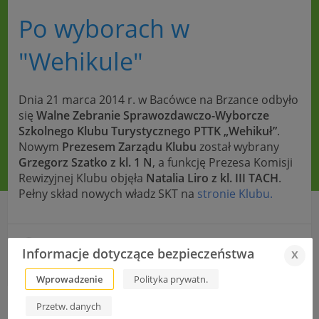
Po wyborach w
"Wehikule"
Dnia 21 marca 2014 r. w Bacówce na Brzance odbyło
się
Walne Zebranie Sprawozdawczo-Wyborcze
Szkolnego Klubu Turystycznego PTTK „Wehikuł”
.
Nowym
Prezesem Zarządu Klubu
został wybrany
Grzegorz Szatko z kl. 1 N
, a funkcję Prezesa Komisji
Rewizyjnej Klubu objęła
Natalia Liro z kl. III TACH
.
Pełny skład nowych władz SKT na
stronie Klubu.
Turniej piłki siatkowej dziewcząt o puchar im. J. Urbaniaka
Informacje dotyczące bezpieczeństwa
x
Fotorelacja – DNI OTWARTE ZST
Wprowadzenie
Polityka prywatn.
Przetw. danych