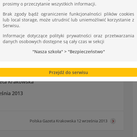
prosimy o przeczytanie wszystkich informacji.
Brak zgody bądź ograniczenie funkcjonalności plików cookies
lub local storage, może utrudnić lub uniemożliwić korzystanie z
Serwisu.
Informacje dotyczące polityki prywatności oraz przetwarzania
danych osobowych dostępne są cały czas w sekcji
ska 3 września 2013
"Nasza szkoła" > "Bezpieczeństwo"
rać Tarnów milionami”
Przejdź do serwisu
zeta Krakowska
eśnia 2013
Polska Gazeta Krakowska 12 września 2013