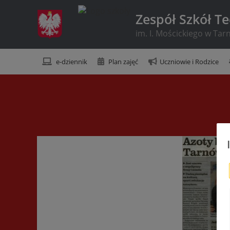
Zespół Szkół T
im. I. Mościckiego w Ta
e-dziennik
Plan zajęć
Uczniowie i Rodzice