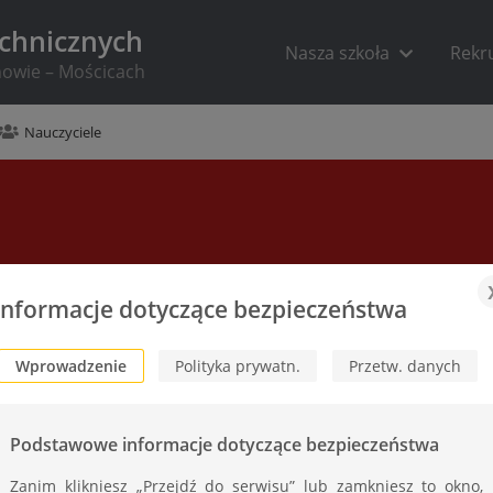
echnicznych
Nasza szkoła
Rekr
rnowie – Mościcach
Nauczyciele
Informacje dotyczące bezpieczeństwa
Wprowadzenie
Polityka prywatn.
Przetw. danych
Podstawowe informacje dotyczące bezpieczeństwa
Zanim klikniesz „Przejdź do serwisu” lub zamkniesz to okno,