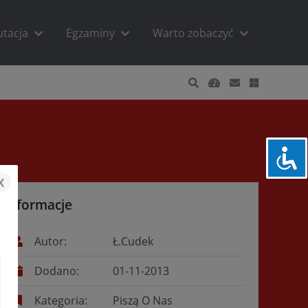
utacja
Egzaminy
Warto zobaczyć
x
Informacje
Autor:
Ł.Cudek
Dodano:
01-11-2013
Kategoria:
Piszą O Nas