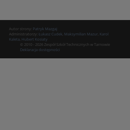
Autor strony:
Patryk Mazgaj
Administratorzy:
Łukasz Cudek
,
Maksymilian Mazur
,
Karol
Kaleta
,
Hubert Kosiaty
© 2010 - 2026 Zespół Szkół Technicznych w Tarnowie
Deklaracja dostępności