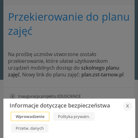
Przekierowanie do planu
zajęć
Na prośbę uczniów utworzone zostało
przekierowanie, które ułatwi użytkownikom
urządzeń mobilnych dostęp do
szkolnego planu
zajęć
. Nowy link do planu zajęć:
plan.zst-tarnow.pl
Inauguracja projektu EDUSCIENCE
Informacje dotyczące bezpieczeństwa
x
XXV Rajd Górski „ZŁOTY LIŚĆ”
Wprowadzenie
Polityka prywatn.
Przetw. danych