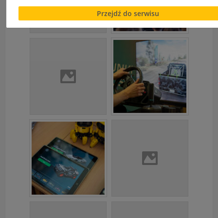
Serwisu.
Przejdź do serwisu
Informacje dotyczące polityki prywatności oraz przetwar
danych osobowych dostępne są cały czas w sekcji
"Nasza szkoła" > "Bezpieczeństwo"