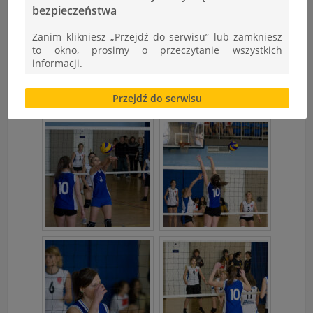
bezpieczeństwa
Zanim klikniesz „Przejdź do serwisu” lub zamkniesz
to okno, prosimy o przeczytanie wszystkich
informacji.
Brak zgody bądź ograniczenie funkcjonalności plików
Przejdź do serwisu
cookies lub local storage, może utrudnić lub
uniemożliwić korzystanie z Serwisu.
Informacje dotyczące polityki prywatności oraz
przetwarzania danych osobowych dostępne są cały
czas w sekcji
"Nasza szkoła" > "Bezpieczeństwo"