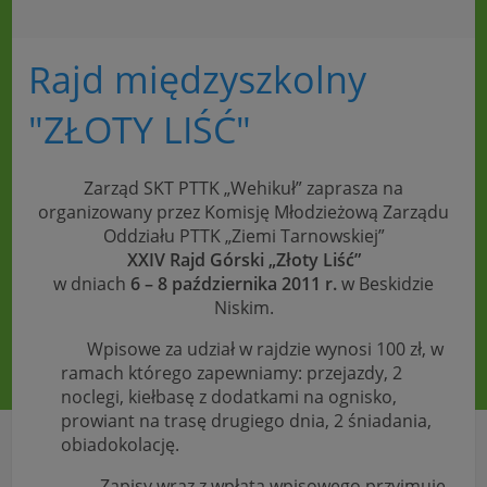
Rajd międzyszkolny
"ZŁOTY LIŚĆ"
Zarząd SKT PTTK „Wehikuł” zaprasza na
organizowany przez Komisję Młodzieżową Zarządu
Oddziału PTTK „Ziemi Tarnowskiej”
XXIV Rajd Górski „Złoty Liść”
w dniach
6 – 8 października 2011 r.
w Beskidzie
Niskim.
Wpisowe za udział w rajdzie wynosi 100 zł, w
ramach którego zapewniamy: przejazdy, 2
noclegi, kiełbasę z dodatkami na ognisko,
prowiant na trasę drugiego dnia, 2 śniadania,
obiadokolację.
Zapisy wraz z wpłatą wpisowego przyjmuje