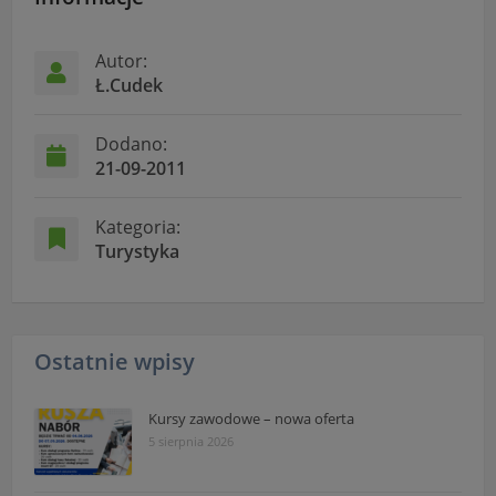
przetwarzania danych osobowych dostępne są cały
czas w sekcji
Autor:
"Nasza szkoła" > "Bezpieczeństwo"
Ł.Cudek
Dodano:
21-09-2011
Kategoria:
Turystyka
Ostatnie wpisy
Kursy zawodowe – nowa oferta
5 sierpnia 2026