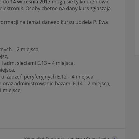
ać do
14 września 2017
mogą się tylko uczniowie
elektronik. Osoby chętne na dany kurs zgłaszają
nformacji na temat danego kursu udziela P. Ewa
nych – 2 miejsca,
jsc,
 adm. sieciami E.13 – 4 miejsca,
iejsca,
urządzeń peryferyjnych E.12 – 4 miejsca,
h oraz administrowanie bazami E.14 – 2 miejsca,
 miejsce,
Komunikat Dyrektora – umowa z Grupą Azoty