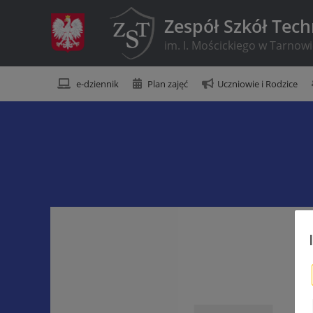
Zespół Szkół Tec
im. I. Mościckiego w Tarnow
e-dziennik
Plan zajęć
Uczniowie i Rodzice