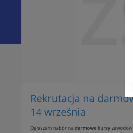
Z
Rekrutacja na darmo
14 września
Ogłaszam nabór na
darmowe kursy
zawodowe 