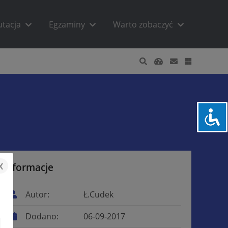
utacja
Egzaminy
Warto zobaczyć
x
Informacje
Autor:
Ł.Cudek
Dodano:
06-09-2017