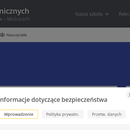
hnicznych
Nasza szkoła
Rekr
ie – Mościcach
Nauczyciele
Informacje dotyczące bezpieczeństwa
Wprowadzenie
Polityka prywatn.
Przetw. danych