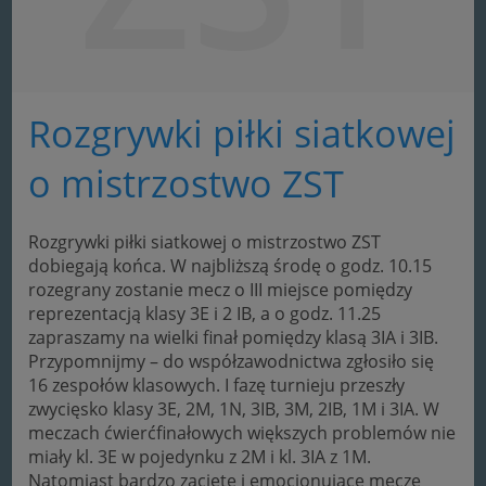
Rozgrywki piłki siatkowej
o mistrzostwo ZST
Rozgrywki piłki siatkowej o mistrzostwo ZST
dobiegają końca. W najbliższą środę o godz. 10.15
rozegrany zostanie mecz o III miejsce pomiędzy
reprezentacją klasy 3E i 2 IB, a o godz. 11.25
zapraszamy na wielki finał pomiędzy klasą 3IA i 3IB.
Przypomnijmy – do współzawodnictwa zgłosiło się
16 zespołów klasowych. I fazę turnieju przeszły
zwycięsko klasy 3E, 2M, 1N, 3IB, 3M, 2IB, 1M i 3IA. W
meczach ćwierćfinałowych większych problemów nie
miały kl. 3E w pojedynku z 2M i kl. 3IA z 1M.
Natomiast bardzo zacięte i emocjonujące mecze