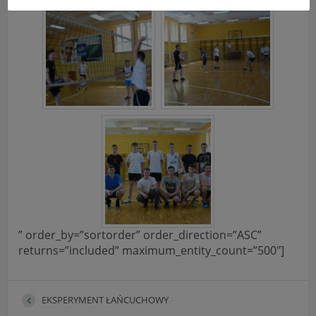
uniemożliwić korzystanie z Serwisu.
Informacje dotyczące polityki prywatności oraz
przetwarzania danych osobowych dostępne są cały
czas w sekcji
"Nasza szkoła" > "Bezpieczeństwo"
” order_by=”sortorder” order_direction=”ASC”
returns=”included” maximum_entity_count=”500″]
EKSPERYMENT ŁAŃCUCHOWY